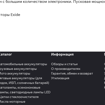
н с большим количеством электроники. Пусковая мощнос
яторы Exide
Каталог
Информация
Автомобильные аккумуляторы
Обзоры и статьи
рузовые аккумуляторы
О производителях
Мото аккумуляторы
Гарантия, обмен и возврат
яговые аккумуляторы (для
Утилизация
одок, ИБП, солнечных батарей)
втолампы, ксенононовые
ампы, светодиодные лампы LED
етки стеклоочистителя
Масла моторные