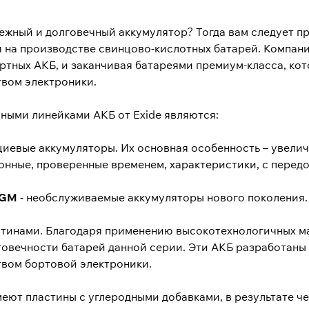
ежный и долговечный аккумулятор? Тогда вам следует пр
 на производстве свинцово-кислотных батарей. Компан
артных АКБ, и заканчивая батареями премиум-класса, ко
вом электроники.
ными линейками АКБ от Exide являются:
циевые аккумуляторы. Их основная особенность – увелич
онные, проверенные временем, характеристики, с перед
AGM
- необслуживаемые аккумуляторы нового поколения.
тинами. Благодаря применению высокотехнологичных ма
говечности батарей данной серии. Эти АКБ разработаны 
вом бортовой электроники.
меют пластины с углеродными добавками, в результате ч