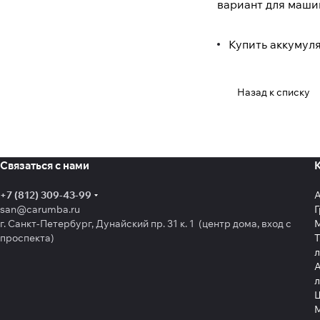
вариант для маши
Купить аккумул
Назад к списку
Связаться с нами
+7 (812) 309-43-99
san@carumba.ru
Г
г. Санкт-Петербург, Дунайский пр. 31 к. 1 (центр дома, вход с
проспекта)
Т
л
А
л
Щ