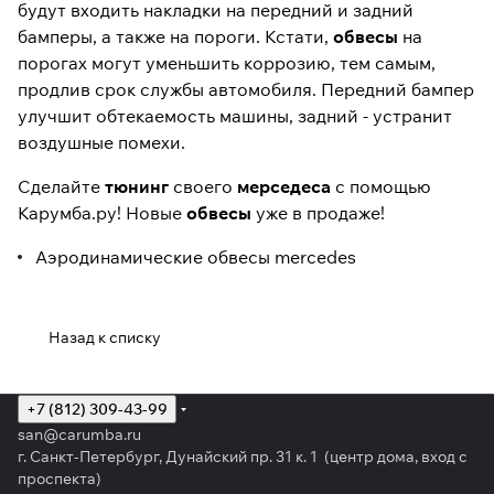
будут входить накладки на передний и задний
бамперы, а также на пороги. Кстати,
обвесы
на
порогах могут уменьшить коррозию, тем самым,
продлив срок службы автомобиля. Передний бампер
улучшит обтекаемость машины, задний - устранит
воздушные помехи.
Сделайте
тюнинг
своего
мерседеса
с помощью
Карумба.ру! Новые
обвесы
уже в продаже!
Аэродинамические обвесы mercedes
Назад к списку
+7 (812) 309-43-99
san@carumba.ru
г. Санкт-Петербург, Дунайский пр. 31 к. 1 (центр дома, вход с
проспекта)