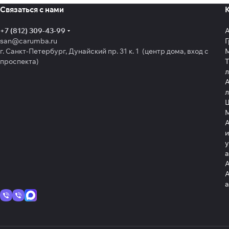
Связаться с нами
+7 (812) 309-43-99
san@carumba.ru
Г
г. Санкт-Петербург, Дунайский пр. 31 к. 1 (центр дома, вход с
проспекта)
Т
л
А
л
Щ
А
и
у
А
А