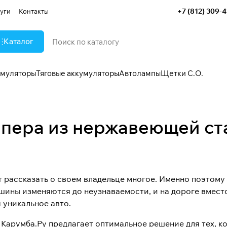
+7 (812) 309-
уги
Контакты
Каталог
умуляторы
Тяговые аккумуляторы
Автолампы
Щетки С.О.
мпера из нержавеющей ст
 рассказать о своем владельце многое. Именно поэтому
ашины изменяются до неузнаваемости, и на дороге вмест
 уникальное авто.
 Карумба.Ру предлагает оптимальное решение для тех, к