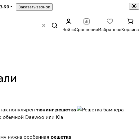
43-99
Заказать звонок
Войти
Сравнение
Избранное
Корзина
али
 так популярен
тюнинг решетка
о обычной Daewoo или Kia
ому нужна особенная
решетка