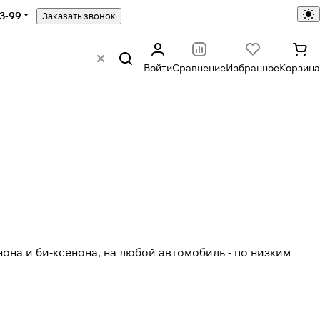
43-99
Заказать звонок
Войти
Сравнение
Избранное
Корзина
нона
и
би-ксенона
, на любой автомобиль - по низким