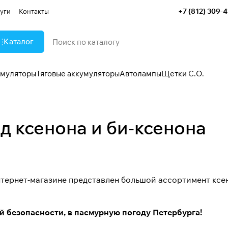
+7 (812) 309-
уги
Контакты
Каталог
умуляторы
Тяговые аккумуляторы
Автолампы
Щетки С.О.
 ксенона и би-ксенона
нтернет-магазине представлен большой ассортимент
ксе
й безопасности, в пасмурную погоду Петербурга!