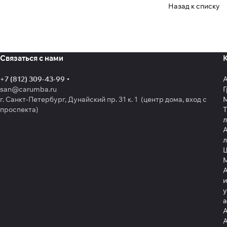
Назад к списку
Связаться с нами
+7 (812) 309-43-99
san@carumba.ru
Г
г. Санкт-Петербург, Дунайский пр. 31 к. 1 (центр дома, вход с
проспекта)
Т
л
А
л
Щ
А
и
у
А
А