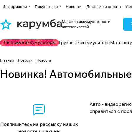
Информация
Покупателю
Новости
Доставка и оплата
Усл
Магазин аккумуляторов и
автозапчастей
Легковые аккумуляторы
Грузовые аккумуляторы
Мото акк
Главная
Новости
Новости
Новинка! Автомобильные
Авто - видеореги
справиться с пос
Подпишитесь на рассылку наших
новостей и акций