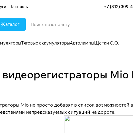
+7 (812) 309-
уги
Контакты
Каталог
умуляторы
Тяговые аккумуляторы
Автолампы
Щетки С.О.
 видеорегистраторы Mio
страторы Mio не просто добавят в список возможностей 
ледствиями непредсказуемых ситуаций на дороге.