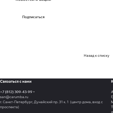
Подписаться
Назад к списку
Связаться с нами
+7 (812) 309-43-99
san@carumba.ru
Г
г. Санкт-Петербург, Дунайский пр. 31 к. 1 (центр дома, вход с
проспекта)
Т
л