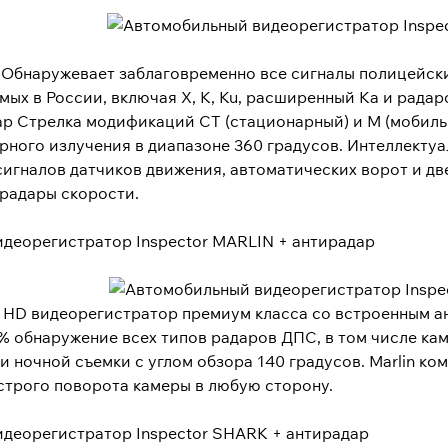
T Обнаружевает заблаговременно все сигналы полицейски
мых в России, включая X, K, Ku, расширенный Ka и рада
р Стрелка модификаций СТ (стационарный) и М (мобиль
рного излучения в диапазоне 360 градусов. Интеллекту
игналов датчиков движения, автоматических ворот и дв
 радары скорости.
деорегистратор Inspector MARLIN + антирадар
l HD видеорегистратор премиум класса со встроенным ан
% обнаружение всех типов радаров ДПС, в том числе ка
и ночной съемки с углом обзора 140 градусов. Marlin к
трого поворота камеры в любую сторону.
деорегистратор Inspector SHARK + антирадар