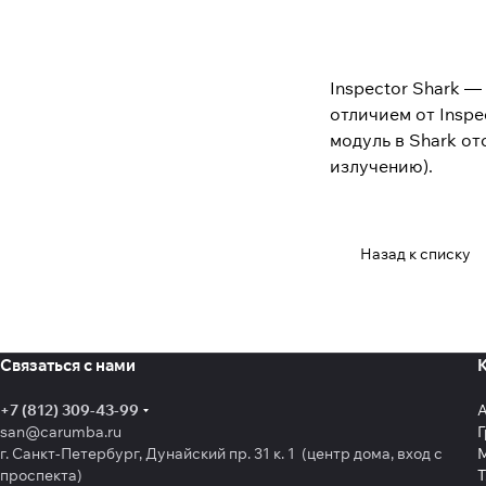
Inspector Shark 
отличием от Inspe
модуль в Shark о
излучению).
Назад к списку
Связаться с нами
+7 (812) 309-43-99
san@carumba.ru
Г
г. Санкт-Петербург, Дунайский пр. 31 к. 1 (центр дома, вход с
проспекта)
Т