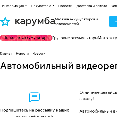
Информация
Покупателю
Новости
Доставка и оплата
Усл
Магазин аккумуляторов и
автозапчастей
Легковые аккумуляторы
Грузовые аккумуляторы
Мото акк
Главная
Новости
Новости
Автомобильный видеорег
Отличные девайсы
заказу!
Подпишитесь на рассылку наших
Автомобильный ви
новостей и акций