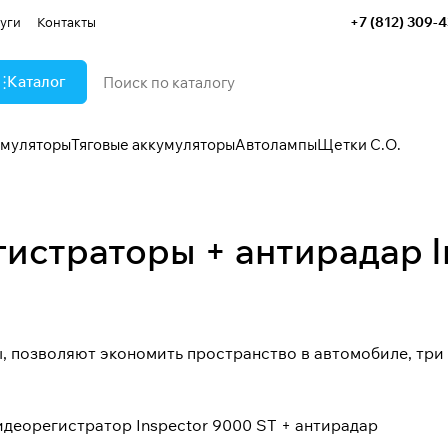
+7 (812) 309-
уги
Контакты
Каталог
умуляторы
Тяговые аккумуляторы
Автолампы
Щетки С.О.
истраторы + антирадар I
, позволяют экономить пространство в автомобиле, тр
деорегистратор Inspector 9000 ST + антирадар