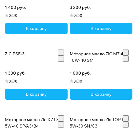
технологии производства, заслуженно ставят ZIC в
1 400 руб.
3 200 руб.
число лучших продуктов, присутствующих на
0
0
0
0
современном российском рынке смазочных
материалов.
В корзину
В корзину
ZIC PSF-3
Моторное масло ZIC M7 4T
10W-40 SM
1 300 руб.
1 000 руб.
0
0
0
0
В корзину
В корзину
Моторное масло Zic X7 LS
Моторное масло Zic TOP LS
5W-40 SP/A3/B4
5W-30 SN/C3