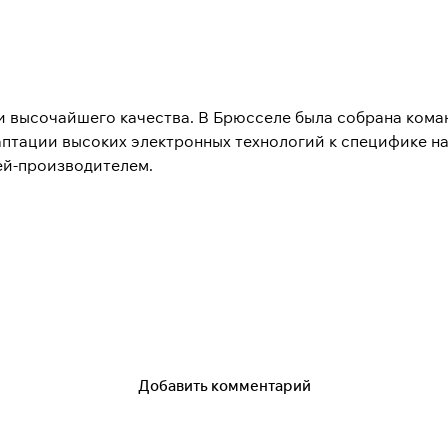
и высочайшего качества. В Брюсселе была собрана кома
аптации высоких электронных технологий к специфике н
ей-производителем.
, рекомендована для использования в условиях России
Добавить комментарий