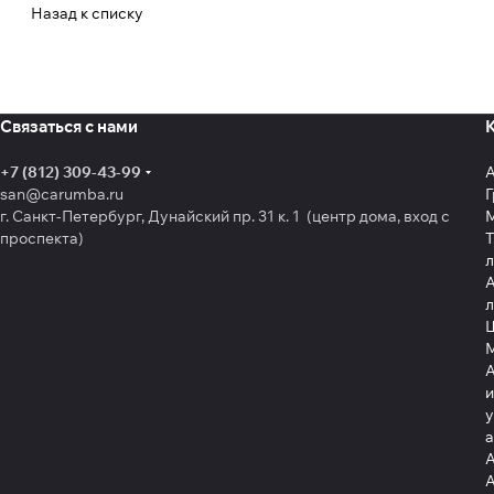
Назад к списку
Связаться с нами
+7 (812) 309-43-99
san@carumba.ru
Г
г. Санкт-Петербург, Дунайский пр. 31 к. 1 (центр дома, вход с
проспекта)
Т
л
А
л
Щ
А
и
у
А
А