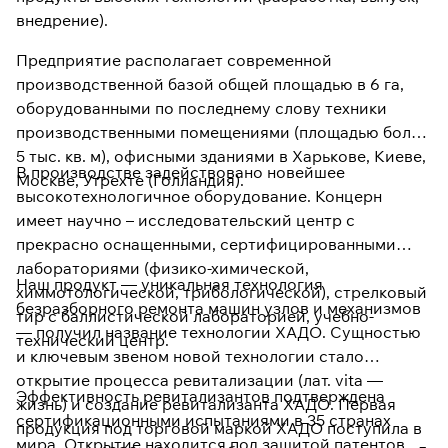
внедрение).
Предприятие располагает современной
производственной базой общей площадью в 6 га,
оборудованными по последнему слову техники
производственными помещениями (площадью более
5 тыс. кв. м), офисными зданиями в Харькове, Киеве,
В производстве задействовано новейшее
Москве, Утрехте (Голландия).
высокотехнологичное оборудование. Концерн
имеет научно – исследовательский центр с
прекрасно оснащенными, сертифицированными
лабораториями (физико-химической,
Наш продукт — уникальная технология
химмотологической, трибологической), стрелковый
безразборного ремонта машин узлов и механизмов
тир с баллистической лабораторией, учебно-
— получил название технологии ХАДО. Сущностью
технический центр.
и ключевым звеном новой технологии стало
открытие процесса ревитализации (лат. vita —
Эффективность ревитализантов подтверждена
жизнь) и создание ревитализанта ХАДО. Первая
сертификационными испытаниями в 35 странах
продукция под торговой маркой ХАДО поступила в
мира. Открытие находится под защитой патентов