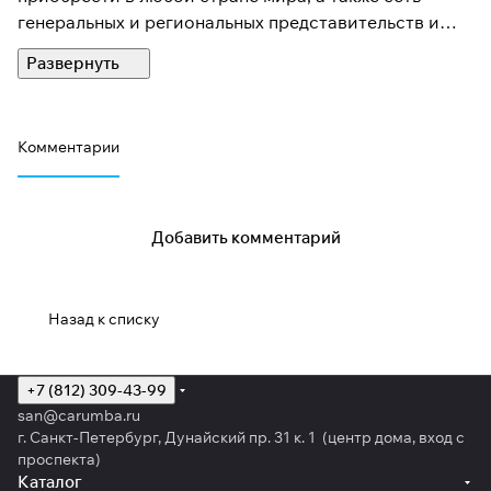
генеральных и региональных представительств и
сервисных центров. Даже в Антарктиде на полярной
станции работают генераторы, обработанные по
ХАДО технологии!
Комментарии
Добавить комментарий
Назад к списку
+7 (812) 309-43-99
san@carumba.ru
г. Санкт-Петербург, Дунайский пр. 31 к. 1 (центр дома, вход с
проспекта)
Каталог