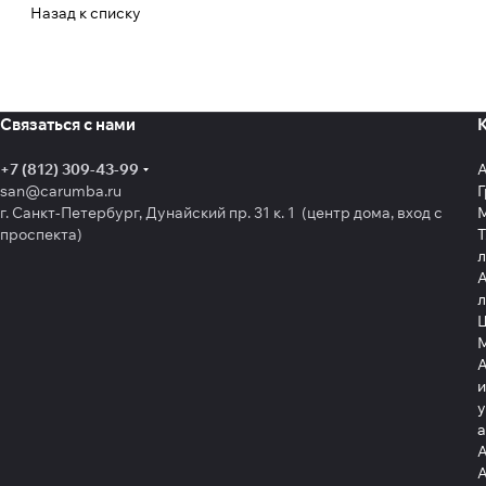
Назад к списку
Связаться с нами
+7 (812) 309-43-99
san@carumba.ru
Г
г. Санкт-Петербург, Дунайский пр. 31 к. 1 (центр дома, вход с
проспекта)
Т
л
А
л
Щ
А
и
у
А
А