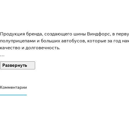
Продукция бренда, создающего шины Виндфорс, в перву
полуприцепами и больших автобусов, которые за год на
качество и долговечность.
Но с недавних пор марка презентовала линейку покрыше
Комментарии