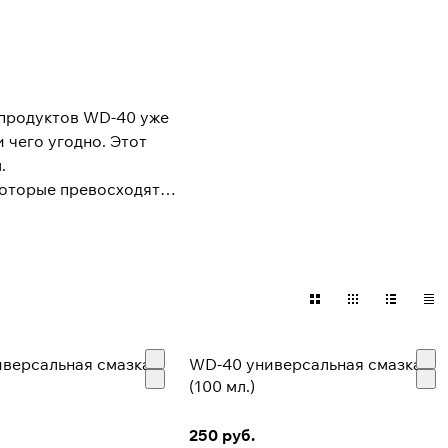
 продуктов WD-40 уже
 чего угодно. Этот
.
которые превосходят
струментами по всему
 компании WD-40 -
мире, полученных путем
сегда испытывает
 кто берет на себя
версальная смазка
WD-40 универсальная смазка
(100 мл.)
ки компании, находятся
250 руб.