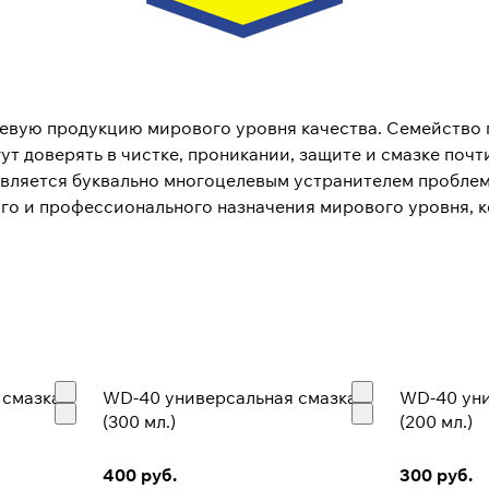
левую продукцию мирового уровня качества. Семейство
т доверять в чистке, проникании, защите и смазке почти
 является буквально многоцелевым устранителем проблем
ого и профессионального назначения мирового уровня, 
 компании может быть найдена в гаражах и ящиках с ин
к, которые были бы первыми в своих категориях. Миссия
х марок высочайшего качества востребованных во всем 
я, основанную на корпоративных ценностях. Компания в
тобы двигаться вперед. Компания всегда поощряет тех,
 смазка
WD-40 универсальная смазка
WD-40 уни
 для повышения доходности бизнеса и его роста.
(300 мл.)
(200 мл.)
лифорния, США, и офисы, поддерживающие торговые мар
400 руб.
300 руб.