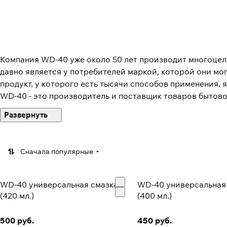
Компания WD-40 уже около 50 лет производит многоце
давно является у потребителей маркой, которой они могу
продукт, у которого есть тысячи способов применения,
WD-40 - это производитель и поставщик товаров бытов
ожидания самых взыскательных потребителей. Продукция
миру. Компания всегда посвящала себя разработке маро
построение и усиление неприступной крепости торговы
разработки и покупки у других компаний.
Сначала популярные
Компания WD-40 стремится развивать культуру обучени
здоровый дискомфорт существующим положением вещей, ч
WD-40 универсальная смазка
WD-40 универсальная
персональную ответственность в получении результатов
(420 мл.)
(400 мл.)
Штаб-квартира компании размещается в Сан Диего, Ка
500 руб.
450 руб.