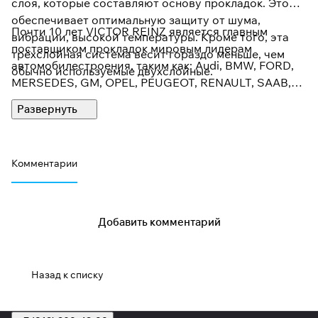
слоя, которые составляют основу прокладок. Это
обеспечивает оптимальную защиту от шума,
Почти 10 лет VICTOR REINZ является главным
вибрации, высокой температуры. Кроме того, эта
поставщиком прокладок мировым лидерам
трёхслойная система весит гораздо меньше, чем
автомобилестроения, таким как: Audi, BMW, FORD,
обычно используемые двухслойные.
MERSEDES, GM, OPEL, PEUGEOT, RENAULT, SAAB,
WOLKSVAGEN, и VOLVO. Это позволяет в полной
мере ощутить все преимущества VICTOR REINZ,
благодаря интересному дизайну, новым
разработкам, инженерной поддержке, применению
Комментарии
автоматизированных систем управления.
Добавить комментарий
Назад к списку