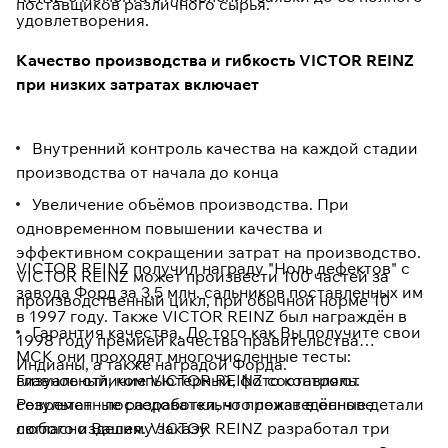
поставщиков различного сырья.
удовлетворения.
Качество производства и гибкость VICTOR REINZ
при низких затратах включает
Внутренний контроль качества на каждой стадии
производства от начала до конца
Увеличение объёмов производства. При
одновременном повышении качества и
эффективном сокращении затрат на производство.
VICTOR REINZ получил награду "Ноль дефектов" с
VICTOR REINZ может произвести 100 частей за
завода Форд за 3,5 млн. сальников поставленных им
производственный цикл, при обычной норме 10
в 1997 году. Также VICTOR REINZ был награждён в
Гарантия качества. До того как Вы получите свои
1998 году премией качества правительства
МСК они проходят многочисленные тесты:
Индианы, а также наградой Форда.
визуальный, компьютерный, фото контроль.
Главное отличие VICTOR REINZ составляют
Результат - последовательно произведённые детали
современные разработки, что лежат в основе
согласно Вашему заказу
любого изделия. VICTOR REINZ разработал три