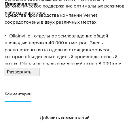
Производство
автоматическое поддержание оптимальных режимов
работы двигателя.
Средства производства компании Vernet
сосредоточены в двух различных местах
Ollainville - отдельное землевладение общей
площадью порядка 40.000 кв.метров. Здесь
расположены пять отдельно стоящих корпусов,
которые объединены в единый производственный
поток. Общая площадь помещений около 8.000 кв.м.
Cinq-Mars-la-Pile - 2.000 кв.м. производственных
помещений сосредоточены на 20.000 кв.м. земли. На
этих площадях производят гильзы для термостатов,
а также ведают вопросами поставки запасных
Комментарии
частей (упаковка, складирование, отправка).
Заводы компании Vernet организованы таким
образом, чтобы удовлетворять самые разные
Добавить комментарий
потребности. Производство подразделяется на три