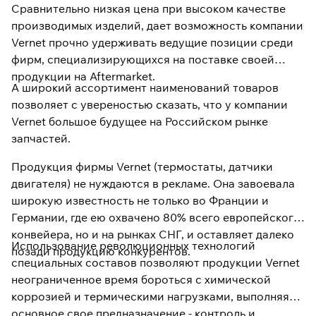
Сравнительно низкая цена при высоком качестве
производимых изделий, дает возможность компании
Vernet прочно удерживать ведущие позиции среди
фирм, специализирующихся на поставке своей
продукции на Aftermarket.
А широкий ассортимент наименований товаров
позволяет с увереностью сказать, что у компании
Vernet большое будущее на Российском рынке
запчастей.
Продукция фирмы Vernet (термостаты, датчики
двигателя) не нуждаются в рекламе. Она завоевала
широкую известность не только во Франции и
Германии, где ею охвачено 80% всего европейского
конвейера, но и на рынках СНГ, и оставляет далеко
Использование революционных технологий
позади продукцию конкурен­тов.
специальных составов позволяют продукции Vernet
неограниченное время бороться с химической
коррозией и термичес­кими нагрузками, выполняя
основное свое предназначение - контроль и