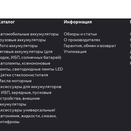
Каталог
Информация
Автомобильные аккумуляторы
Обзоры и статьи
рузовые аккумуляторы
О производителях
Мото аккумуляторы
Гарантия, обмен и возврат
яговые аккумуляторы (для
Утилизация
одок, ИБП, солнечных батарей)
втолампы, ксенононовые
ампы, светодиодные лампы LED
етки стеклоочистителя
Масла моторные
ксессуары для аккумуляторов
 ИБП, зарядные, пусковые
стройства, внешние
аккумуляторы
ксессуары универсальные!
втохимия, жидкости, смазки,
антифризы