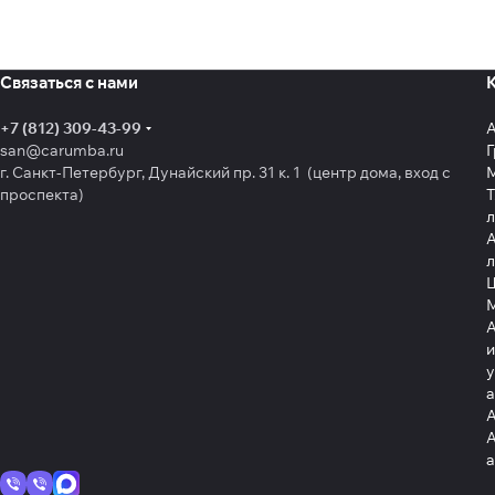
Связаться с нами
+7 (812) 309-43-99
san@carumba.ru
Г
г. Санкт-Петербург, Дунайский пр. 31 к. 1 (центр дома, вход с
проспекта)
Т
л
А
л
Щ
А
и
у
А
А