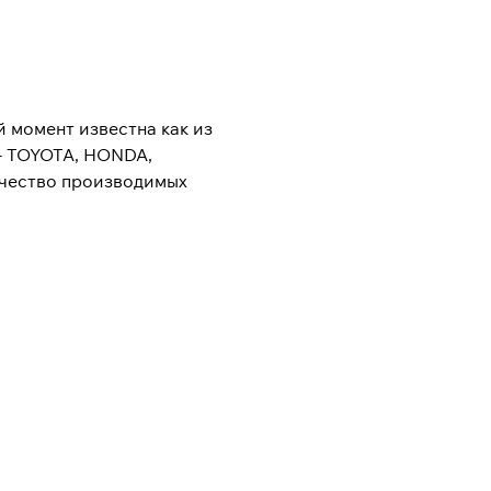
й момент известна как из
- TOYOTA, HONDA,
ачество производимых
ей самолетов и судов. Не
ейшим в мире
обы избежать подделок
ения. Компания