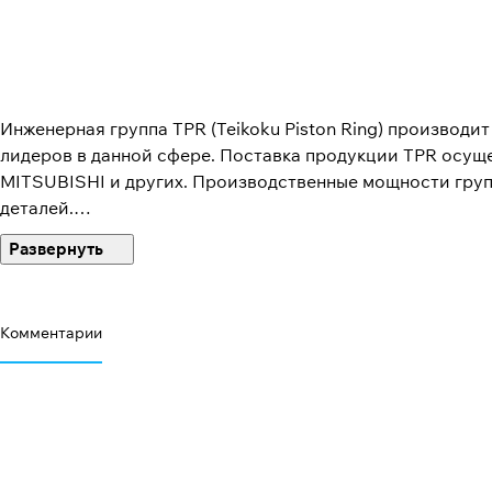
Инженерная группа TPR (Teikoku Piston Ring) производи
лидеров в данной сфере. Поставка продукции TPR осущ
MITSUBISHI и других. Производственные мощности груп
деталей.
История Teikoku Piston Ring Co Ltd началась в 1939 год
претендовавшая на многое компания с большой мастерс
производителем цилиндровых гильз и не имеет себе рав
Комментарии
Производитель идет в ногу со временем и использует н
своей продукции на рынке TPR применяет специальные г
обеспечивает покупателей качественной оригинальной 