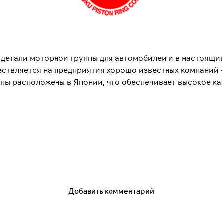
т детали моторной группы для автомобилей и в настоящи
ествляется на предприятия хорошо известных компаний 
пы расположены в Японии, что обеспечивает высокое к
у, когда она производила поршневые кольца для двигател
кой быстро разрослась. Сегодня же они является крупн
ных конкретно по этому направлению.
овые технологии и современные материалы. Для того, чт
олограммные этикетки, используя фольгу горячего тисн
продукцией по оптимальной цене.
Добавить комментарий