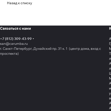
Назад к списку
Связаться с нами
+7 (812) 309-43-99
san@carumba.ru
Г
г. Санкт-Петербург, Дунайский пр. 31 к. 1 (центр дома, вход с
проспекта)
Т
л
А
л
Щ
А
и
у
А
А