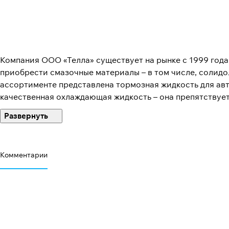
Компания ООО «Телла» существует на рынке с 1999 года
приобрести смазочные материалы – в том числе, солидо
ассортименте представлена тормозная жидкость для ав
качественная охлаждающая жидкость – она препятствует
моноэтиленгликоля (моноэтиленгликоль в/с Вы также мо
умеренным ценам.
Если Вам необходима дистиллированная вода для пром
Комментарии
обращайтесь в компанию Телла по телефону или оформл
Санкт-Петербургу и в любые регионы России. Регулярно
концентрат антифриза или другую продукцию, Вы получи
приобрести теплоноситель – для систем отопления и ко
новый продукт жидкость для розжига.