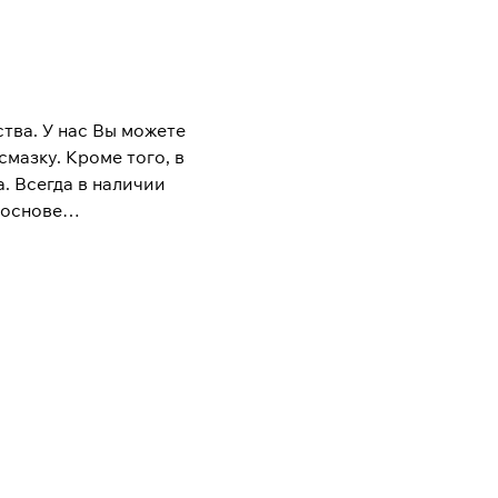
тва. У нас Вы можете
мазку. Кроме того, в
. Всегда в наличии
 основе
фриз и тосол по
орные батареи,
продукции клиентам по
етического каучука,
 также можете
выпустила на рынок