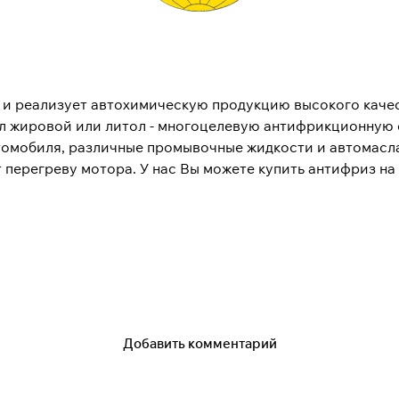
 и реализует автохимическую продукцию высокого качес
л жировой или литол - многоцелевую антифрикционную с
томобиля, различные промывочные жидкости и автомасла
 перегреву мотора. У нас Вы можете купить антифриз на
жете приобрести в нашей компании). Мы реализуем анти
ышленного использования или автомобильные аккумулят
яйте заказ через Интернет. Мы осуществляем доставку 
 приобретая у нас автогерметик Казанского завода синт
те скидку как постоянный клиент. В нашей компании Вы
ндиционирования. К летнему сезону 2009г., наша фирма 
Добавить комментарий