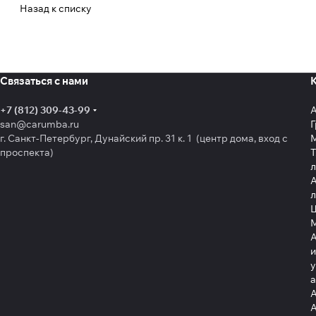
Назад к списку
Связаться с нами
+7 (812) 309-43-99
san@carumba.ru
Г
г. Санкт-Петербург, Дунайский пр. 31 к. 1 (центр дома, вход с
проспекта)
Т
л
А
л
Щ
А
и
у
А
А