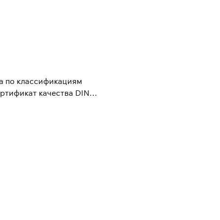
ва по классификациям
ртификат качества DIN
 заводами Mercedes и
роизводителей.
ализовывать самые
толкнуться с
торые заранее