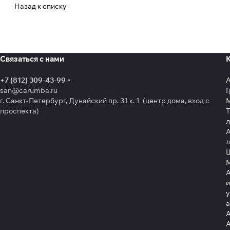
Назад к списку
Связаться с нами
+7 (812) 309-43-99
san@carumba.ru
Г
г. Санкт-Петербург, Дунайский пр. 31 к. 1 (центр дома, вход с
проспекта)
Т
л
А
л
Щ
А
и
у
А
А