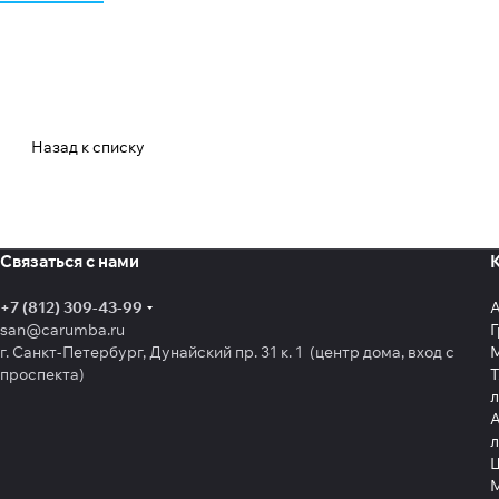
Назад к списку
Связаться с нами
+7 (812) 309-43-99
san@carumba.ru
Г
г. Санкт-Петербург, Дунайский пр. 31 к. 1 (центр дома, вход с
проспекта)
Т
л
А
л
Щ