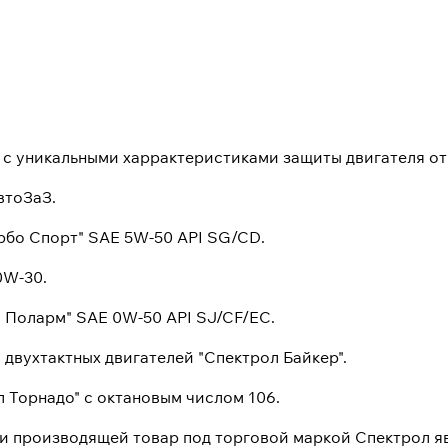
 с уникальными харрактеристиками защиты двигателя от
втоЗаЗ.
урбо Спорт" SAE 5W-50 API SG/CD.
0W-30.
л Поларм" SAE 0W-50 API SJ/CF/EC.
 двухтактных двигателей "Спектрол Байкер".
л Торнадо" с октановым числом 106.
и производящей товар под торговой маркой Спектрол я