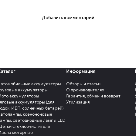
Добавить комментарий
Каталог
Информация
Автомобильные аккумуляторы
Обзоры и статьи
рузовые аккумуляторы
О производителях
Мото аккумуляторы
Гарантия, обмен и возврат
яговые аккумуляторы (для
Утилизация
одок, ИБП, солнечных батарей)
втолампы, ксенононовые
ампы, светодиодные лампы LED
етки стеклоочистителя
Масла моторные