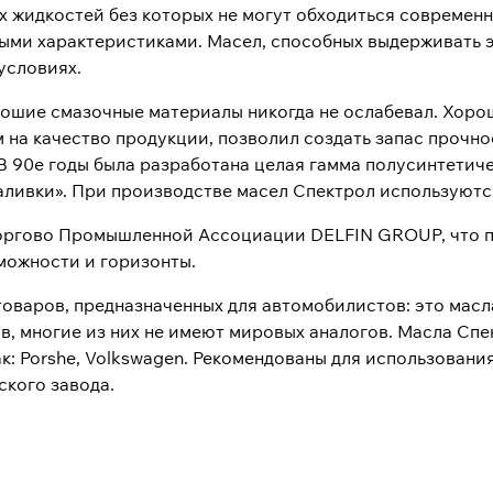
 жидкостей без которых не могут обходиться современн
ыми характеристиками. Масел, способных выдерживать 
условиях.
рошие смазочные материалы никогда не ослабевал. Хоро
на качество продукции, позволил создать запас прочно
 90е годы была разработана целая гамма полусинтетиче
заливки». При производстве масел Спектрол используют
Торгово Промышленной Ассоциации DELFIN GROUP, что п
можности и горизонты.
оваров, предназначенных для автомобилистов: это масла
в, многие из них не имеют мировых аналогов. Масла Сп
: Porshe, Volkswagen. Рекомендованы для использования
ского завода.