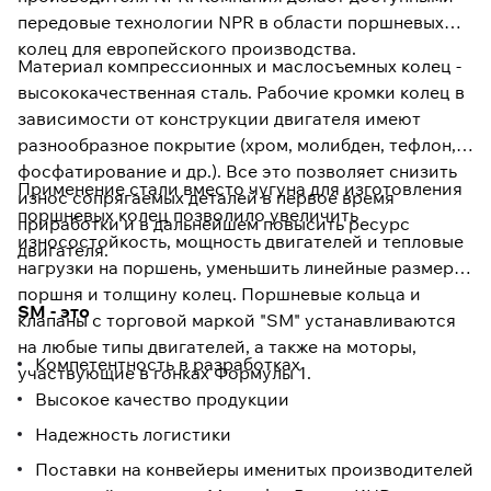
передовые технологии NPR в области поршневых
колец для европейского производства.
Материал компрессионных и маслосъемных колец -
высококачественная сталь. Рабочие кромки колец в
зависимости от конструкции двигателя имеют
разнообразное покрытие (хром, молибден, тефлон,
фосфатирование и др.). Все это позволяет снизить
Применение стали вместо чугуна для изготовления
износ сопрягаемых деталей в первое время
поршневых колец позволило увеличить
приработки и в дальнейшем повысить ресурс
износостойкость, мощность двигателей и тепловые
двигателя.
нагрузки на поршень, уменьшить линейные размеры
поршня и толщину колец. Поршневые кольца и
SM - это
клапаны с торговой маркой "SM" устанавливаются
на любые типы двигателей, а также на моторы,
Компетентность в разработках
участвующие в гонках Формулы 1.
Высокое качество продукции
Надежность логистики
Поставки на конвейеры именитых производителей