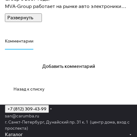
MVA-Group работает на рынке авто электроники
более 10 лет. Основной сферой деятельности
компании является оптовая и розничная торговля
на территории РФ. Головной офис компании
находится в Санкт-Петербурге.
Комментарии
Идеология бренда SKY заключается в создании
передовых технологий, реализованных в конечном
продукте.
Добавить комментарий
SKY обеспечивает безопасность человека и его
автомобиля. Девиз бренда – «Безопасность и
комфорт»
Назад к списку
+7 (812) 309-43-99
san@carumba.ru
г. Санкт-Петербург, Дунайский пр. 31 к. 1 (центр дома, вход с
проспекта)
Каталог