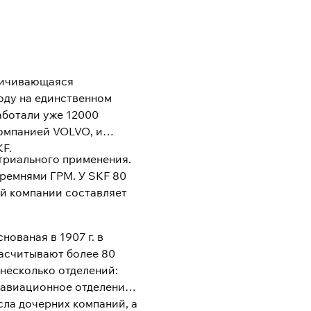
еличивающаяся
году на единственном
аботали уже 12000
компанией VOLVO, и
F.
триального применения.
 ремнями ГРМ. У SKF 80
ий компании составляет
ованая в 1907 г. в
насчитывают более 80
 несколько отделений:
 авиационное отделение
сла дочерних компаний, а