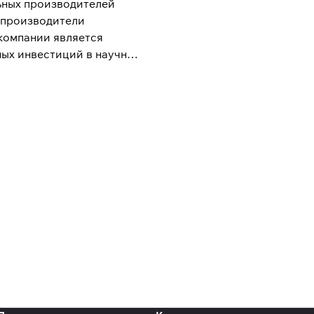
ьных производителей
 производители
 компании является
ных инвестиций в научно-
компания предлагает