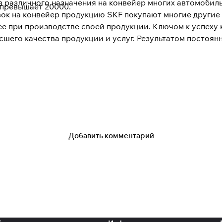
 различного назначения на конвейер многих автомобил
 превышает 20000.
ок на конвейер продукцию SKF покупают многие другие
ее при производстве своей продукции. Ключом к успеху
сшего качества продукции и услуг. Результатом постоян
ых открытий и изобретений. Для автомобильного рынка 
Добавить комментарий