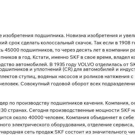
ле изобретения подшипника. Новизна изобретения и ув
кий срок сделать колоссальный скачок. Так если в 1908 
сь 45000 подшипников, то через десять лет в компании р
пников в год. Кстати, именно SKF в свое время, владел 
ство автомобилей. В 1935 году VOLVO отделилась от SK
дшипников и уплотнений (CR) для автомобилей и индус
лектов ступиц, водяных насосов и роликов натяжения с
 человек. Совокупный годовой оборот всех подразделен
ер по производству подшипников качения. Компания, осн
130 странах. Сегодня производственные мощности SKF 
дится около 40000 человек. Компания объединяет в себе
ного электрического оборудования, отделение сервиса,
ународная сеть продаж SKF состоит из значительного чи