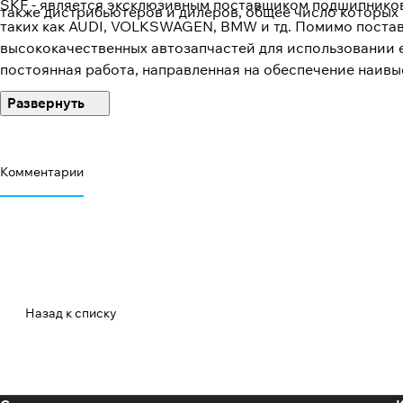
SKF - является эксклюзивным поставщиком подшипников
также дистрибьютеров и дилеров, общее число которых
таких как AUDI, VOLKSWAGEN, BMW и тд. Помимо постав
высококачественных автозапчастей для использовании 
постоянная работа, направленная на обеспечение наивы
исследовательские работы стало множество значительн
следующие виды продукции
Комментарии
Назад к списку