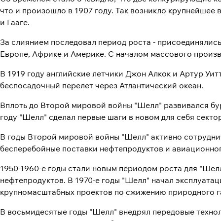
что и произошло в 1907 году. Так возникло крупнейшее
и Гааге.
За слиянием последовал период роста - присоединялис
Европе, Африке и Америке. С началом массового произв
В 1919 году английские летчики Джон Алкок и Артур Уи
беспосадочный перелет через Атлантический океан.
Вплоть до Второй мировой войны "Шелл" развивался бу
году "Шелл" сделал первые шаги в новом для себя секто
В годы Второй мировой войны "Шелл" активно сотруднич
бесперебойные поставки нефтепродуктов и авиационног
1950-1960-е годы стали новым периодом роста для "Шел
нефтепродуктов. В 1970-е годы "Шелл" начал эксплуат
крупномасштабных проектов по сжижению природного га
В восьмидесятые годы "Шелл" внедрял передовые техно