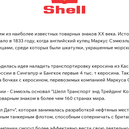
ним из наиболее известных товарных знаков XX века. Ис
ало в 1833 году, когда английский купец Маркус Сэмюэл
ицами, среди которых были шкатулки, украшенные морск
 родилась идея наладить транспортировку керосина из Ка
ссии в Сингапур и Бангкок первые 4 тыс. т керосина. Та
на бочках с керосином, перевозимых компанией Маркуса
нии - Сэмюэль основал "Шелл Транспорт энд Трейдинг Ко
варным знаком в более чем 160 странах мира.
ял Датч", которая занималась разработкой нефтяных ме
енным танкерным флотом, способным соперничать с брита
мпании смогут более эффективно вести свою деятельнос