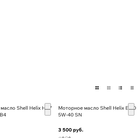
 46 тыс. станций
емя на АЗС Shell
масло Shell Helix HX7
Моторное масло Shell Helix ECO
/B4
5W-40 SN
3 500 руб.