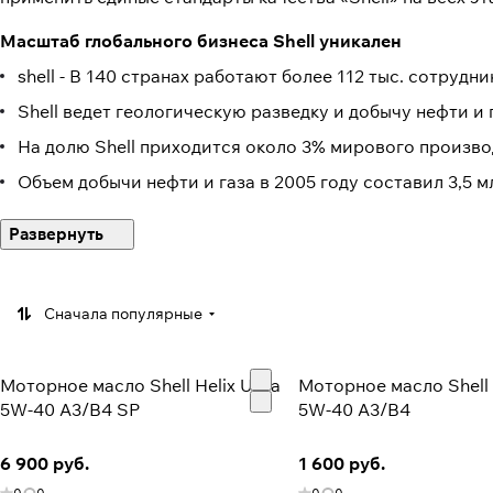
Масштаб глобального бизнеса Shell уникален
shell - В 140 странах работают более 112 тыс. сотрудни
Shell ведет геологическую разведку и добычу нефти и 
На долю Shell приходится около 3% мирового произво
Объем добычи нефти и газа в 2005 году составил 3,5 
20% солнечных панелей в мире произведено Shell
Shell принадлежит крупнейшая в мире сеть АЗС, выст
Каждые четыре секунды по крайней мере один самолет 
обслуживаются 1200 автомобилей
Сначала популярные
Shell полностью или частично владеет более 50 НПЗ
Бренд Shell уже седьмой год подряд занимает первое
Моторное масло Shell Helix Ultra
Моторное масло Shell H
5W-40 A3/B4 SP
5W-40 A3/B4
В 2005 году чистая прибыль Shell составила 23 млрд 
6 900 руб.
1 600 руб.