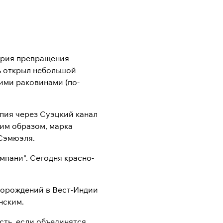
тория превращения
ь открыл небольшой
ими раковинами (по-
спия через Суэцкий канал
ким образом, марка
 Сэмюэля.
мпани". Сегодня красно-
сторождений в Вест-Индии
нским.
ть, если объединятся,