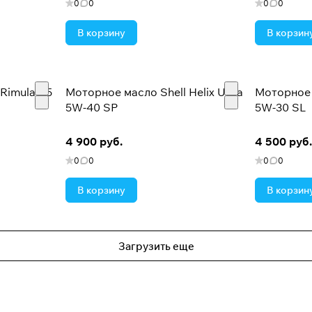
0
0
0
0
В корзину
В корзин
Rimula R5
Моторное масло Shell Helix Ultra
Моторное м
5W-40 SP
5W-30 SL
4 900 руб.
4 500 руб.
0
0
0
0
В корзину
В корзин
Загрузить еще