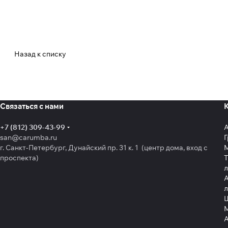
Назад к списку
Связаться с нами
+7 (812) 309-43-99
san@carumba.ru
Г
г. Санкт-Петербург, Дунайский пр. 31 к. 1 (центр дома, вход с
проспекта)
Т
л
А
л
Щ
А