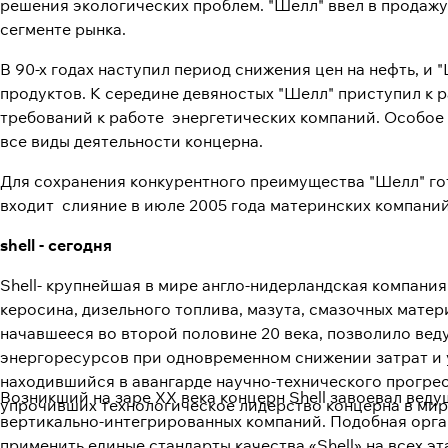
решения экологических проблем. "Шелл" ввел в продаж
сегменте рынка.
В 90-х годах наступил период снижения цен на нефть, и
продуктов. К середине девяностых "Шелл" приступил к 
требований к работе энергетических компаний. Особое
все виды деятельности концерна.
Для сохранения конкурентного преимущества "Шелл" гот
входит слияние в июле 2005 года материнских компаний 
shell - сегодня
Shell- крупнейшая в мире англо-нидерландская компания
керосина, дизельного топлива, мазута, смазочных матер
начавшееся во второй половине 20 века, позволило ве
энергоресурсов при одновременном снижении затрат и у
находившийся в авангарде научно-технического прогрес
Возникший на заре XX века концерн Shell завоевал вед
упрочивших технологическое лидерство концерна в мир
вертикально-интегрированных компаний. Подобная орга
применить единые стандарты качества «Shell» на всех эт