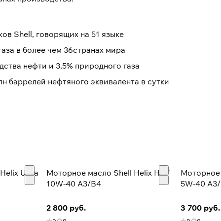
ков Shell, говорящих на 51 языке
газа в более чем 36странах мира
дства нефти и 3,5% природного газа
млн баррелей нефтяного эквивалента в сутки
упающая под единым брендом, которая насчитывает более
заправляется авиационным топливом Shell. За это же вр
 место по популярности среди автомобилистов
elix Ultra
Моторное масло Shell Helix HX7
Моторное 
10W-40 A3/B4
5W-40 A3
долларов
2 800 руб.
3 700 руб.