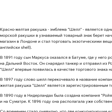
Красно-желтая ракушка - эмблема "Шелл" - является од
морской ракушки в узнаваемый товарный знак берет нач
магазин в Лондоне и стал торговать экзотическими вещ
английски shell).
В 1891 году сын Маркуса оказался в Батуме, где у него
на Дальний Восток. Он снарядил танкер и отправил из Ро
"Шелл" впервые появилась в качестве торгового знака 
В 1897 году слово шелл перекочевало в название компа
желтая ракушка "Шелл" является зарегистрированным то
В 1890 году в Нидерландах была создана компания "Рой
и на Суматре. К 1896 году она располагала уже собств
Со временем стало очевидно, что две конкурирующие ко