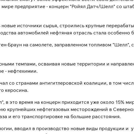
 в мире предприятие - концерн "Ройял Датч/Шелл" со шт
ь новые источники сырья, строились крупные перерабат
одства автомобилей нефтяная отрасль стала особенно б
ттен-Браун на самолете, заправленном топливом "Шелл",
рными темпами, осваивая новые территории и направлен
ре - нефтехимии.
ал со странами антигитлеровской коалиции, в том числ
о керосина.
л", в это время на концерн приходится уже около 15% м
ацию крупнейших нефтегазовых месторождений в Северно
за и его транспортировке на большие расстояния.
логии, вводил в производство новые виды продукции и 