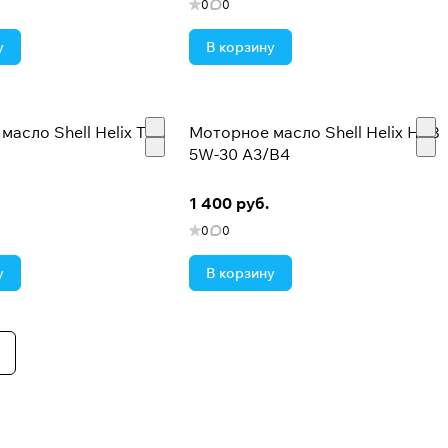
0
0
у
В корзину
асло Shell Helix Taxi
Моторное масло Shell Helix HX8
5W-30 A3/B4
1 400 руб.
0
0
у
В корзину