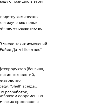
рующую позицию в этом
изводству химических
ие и изучению новых
тойчивому развитию во
В число таких изменений
Ройял Датч Шелл плс".
фтепродуктов (бензина,
звитие технологий,
оизводство
у. "Shell" всегда
ых разработок,
рообразом современных
ических процессов и