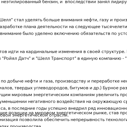
у неэтилированный бензин, и впоследствии занял лиди
 "Шелл" стал уделять больше внимания нефти, газу и про
разработке плана деятельности на следующее тысячелет
 внимание было уделено включению обязательств по ус
ов идти на кардинальные изменения в своей структуре. 
"Ройял Датч" и "Шелл Транспорт" в единую компанию - "
 по добыче нефти и газа, производству и переработке не
иалов, твердых углеводородов, битумов и др.) Бурное ра
дущим мировым энергетическим компаниям увеличить пр
меньшении негативного воздействия на окружающую сред
са, в последние годы успешно внедрил ряд инновационн
ущие позиции на мировом энергетическом рынке, став п
овой энергетической отрасли.
низация позволила обеспечить непрерывность технолог
апах производства.