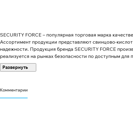
SECURITY FORCE – популярная торговая марка качестве
Ассортимент продукции представляют свинцово-кислот
надежности. Продукция бренда SECURITY FORCE произв
реализуется на рынках безопасности по доступным для 
Компания-производитель стремится к позициям главного
своего потребителя.
Комментарии
Аккумуляторы SECURITY FORCE обладают явными преим
регулировки давления газа и предназначены для профес
интегрируются в любой комплекс безопасности и обесп
элементам системы.