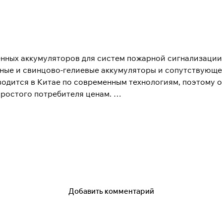
нных аккумуляторов для систем пожарной сигнализации
ные и свинцово-гелиевые аккумуляторы и сопутствующ
одится в Китае по современным технологиям, поэтому 
простого потребителя ценам.
 игрока на мировой арене безопасности и на российско
уществами перед продукцией других марок – они осна
сионального использования в охранно-пожарной сигнали
ечивают бесперебойную работу, подавая постоянное эл
Добавить комментарий