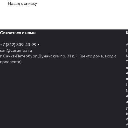
Назад к списку
Связаться с нами
+7 (812) 309-43-99
san@carumba.ru
Г
г. Санкт-Петербург, Дунайский пр. 31 к. 1 (центр дома, вход с
проспекта)
Т
л
А
л
Щ
А
и
у
А
А