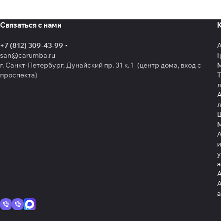
Связаться с нами
+7 (812) 309-43-99
san@carumba.ru
Г
г. Санкт-Петербург, Дунайский пр. 31 к. 1 (центр дома, вход с
проспекта)
Т
л
А
л
Щ
А
и
у
А
А