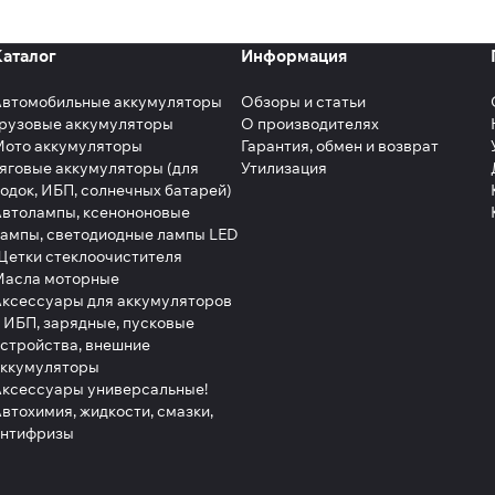
Каталог
Информация
Автомобильные аккумуляторы
Обзоры и статьи
рузовые аккумуляторы
О производителях
Мото аккумуляторы
Гарантия, обмен и возврат
яговые аккумуляторы (для
Утилизация
одок, ИБП, солнечных батарей)
втолампы, ксенононовые
ампы, светодиодные лампы LED
етки стеклоочистителя
Масла моторные
ксессуары для аккумуляторов
 ИБП, зарядные, пусковые
стройства, внешние
аккумуляторы
ксессуары универсальные!
втохимия, жидкости, смазки,
антифризы