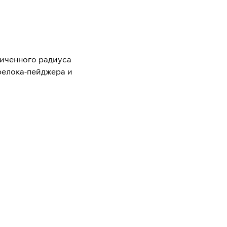
иченного радиуса
релока-пейджера и