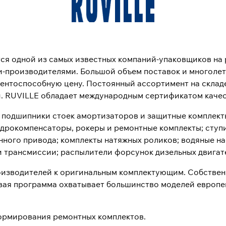
тся одной из самых известных компаний-упаковщиков на 
-производителями. Большой объем поставок и многолет
нтоспособную цену. Постоянный ассортимент на складе
й. RUVILLE обладает международным сертификатом качес
 подшипники стоек амортизаторов и защитные комплекты
идрокомпенсаторы, рокеры и ремонтные комплекты; ступ
нного привода; комплекты натяжных роликов; водяные н
и трансмиссии; распылители форсунок дизельных двигат
изводителей к оригинальным комплектующим. Собствен
овая программа охватывает большинство моделей европе
ормирования ремонтных комплектов.