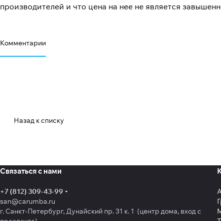
производителей и что цена на нее не является завышенн
Комментарии
Назад к списку
Связаться с нами
+7 (812) 309-43-99
san@carumba.ru
Г
г. Санкт-Петербург, Дунайский пр. 31 к. 1 (центр дома, вход с