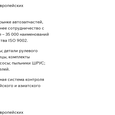
европейских
рынке автозапчастей,
нее сотрудничество с
 – 35 000 наименований
тва ISO 9002.
; детали рулевого
ицы, комплекты
асосы; пыльники ШРУС;
елей.
ная система контроля
йского и азиатского
европейских