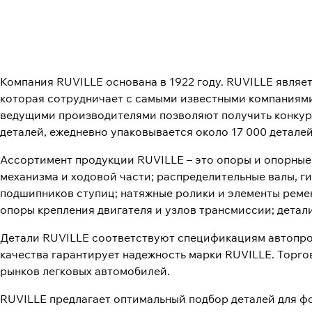
Компания RUVILLE основана в 1922 году. RUVILLE являе
которая сотрудничает с самыми известными компаниями
ведущими производителями позволяют получить конкуре
деталей, ежедневно упаковывается около 17 000 детале
Ассортимент продукции RUVILLE – это опоры и опорные
механизма и ходовой части; распределительные валы, г
подшипников ступиц; натяжные ролики и элементы реме
опоры крепления двигателя и узлов трансмиссии; детал
Детали RUVILLE соответствуют спецификациям автопро
качества гарантирует надежность марки RUVILLE. Торг
рынков легковых автомобилей.
RUVILLE предлагает оптимальный подбор деталей для ф