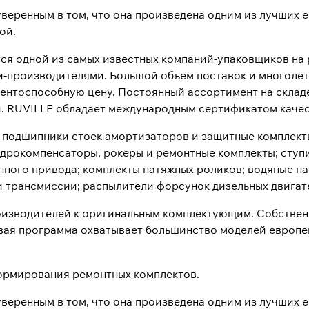
уверенным в том, что она произведена одним из лучших 
ой.
тся одной из самых известных компаний-упаковщиков на 
-производителями. Большой объем поставок и многолет
нтоспособную цену. Постоянный ассортимент на складе
й. RUVILLE обладает международным сертификатом качес
 подшипники стоек амортизаторов и защитные комплекты
идрокомпенсаторы, рокеры и ремонтные комплекты; ступ
нного привода; комплекты натяжных роликов; водяные н
и трансмиссии; распылители форсунок дизельных двигат
изводителей к оригинальным комплектующим. Собствен
овая программа охватывает большинство моделей европе
ормирования ремонтных комплектов.
уверенным в том, что она произведена одним из лучших 