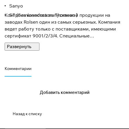
Sanyo
Контроль качества выпускаемой продукции на
ST (Semiconductors Thomson )
заводах Rolsen один из самых серьезных. Компания
ведет работу только с поставщиками, имеющими
сертификат 9001/2/3/4. Специальные
подразделения "контроля качества на каждом
участке производства" созданы на всех
предприятиях Rolsen Electronics, а с марта 2005 года
на всех заводах, принадлежащих компании, введена
Комментарии
система полной проверки всей продукции.
Благодаря этим и другим мерам компания добилась
очень низкого процента рекламаций и позволила
установить на технику Rolsen гарантийный срок
Добавить комментарий
обслуживания 3 года.
Назад к списку