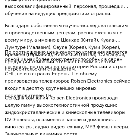
высококвалифицированный персонал, прошедший
обучение на ведущих предприятиях отрасли.
Благодаря собственным научно-исследовательским
и производственным центрам, расположенным по
всему миру, а именно в Шанхае (Китай), Куала-
Лумпуре (Малазия), Сеуле (Корея), Куми (Корея),
По соотношению цена-качество компания является
Бремене (Германия), Вильнюсе (Литва), Сингапуре,
одной из наиболее конкурентоспособных в своем
продукция компании отвечает самым высоким
сегменте, не только на территории России и стран
потребительским стандартам.
СНГ, но и в странах Европы. По объему
производства телевизоров Rolsen Electronics сейчас
входит в десятку крупнейших мировых
производителей ТВ.
Сегодня компания Rolsen Electronics производит
целую гамму высокотехнологичной продукции:
жидкокристаллические и кинескопные телевизоры,
DVD-плееры, плазменные панели и домашние
кинотеатры, аудио-видеотехнику, MP3-флэш плееры.
Значительную динамику роста