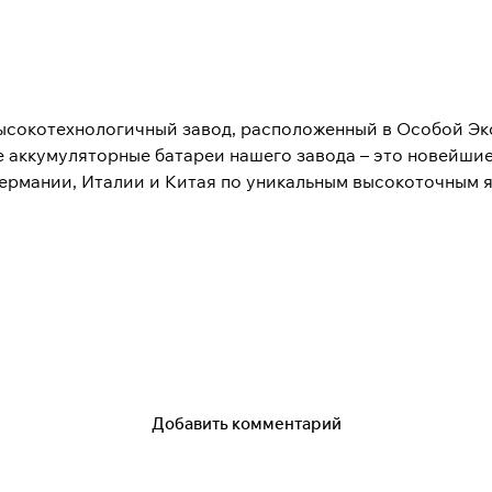
высокотехнологичный завод, расположенный в Особой Э
е аккумуляторные батареи нашего завода – это новейши
Германии, Италии и Китая по уникальным высокоточным 
аний «Кориб», у которой накоплен многолетний опыт вед
жке государственных программ развития промышленност
стей.
 решений, которые ранее в России не применялись. На 
тованных технологий. В частности, при производстве св
е от литья, это экологически чистый процесс, который̆ 
Добавить комментарий
ить структуру свинца.