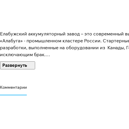
Елабужский аккумуляторный завод – это современный 
«Алабуга» - промышленном кластере России. Стартерны
разработки, выполненные на оборудовании из Канады, 
исключающим брак.
Елабужский аккумуляторный завод входит в Группу комп
автоиндустрии. Проект завода реализован, при поддер
так же благодаря поддержке местных и федеральных вла
Комментарии
При производстве АКБ на предприятии используется ряд
качества продукции также направлен целый ряд запатен
используется технология холодной штамповки - в отличи
максимальную защиту от коррозии, он позволяет сохран