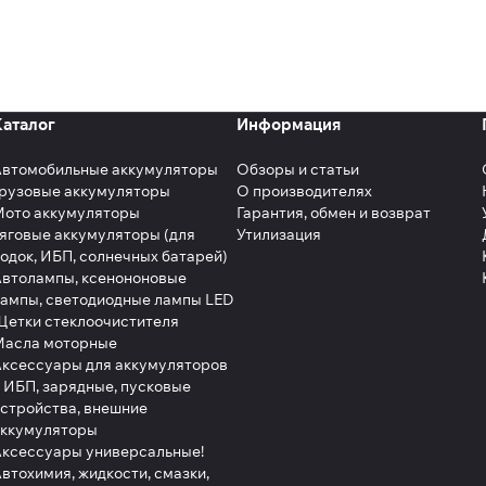
зводится на полностью автоматизированной линии. Уник
тально исправляет любые колебания и погрешности. Благ
учной труд и отсутствует человеческий фактор, а жестк
в любых климатических условиях.
Каталог
Информация
го заполнения электролитом с параллельным формирова
 6 часов, а одновременное заполнение ее электролитом
Автомобильные аккумуляторы
Обзоры и статьи
рузовые аккумуляторы
О производителях
Мото аккумуляторы
Гарантия, обмен и возврат
яговые аккумуляторы (для
Утилизация
амерен занять 15% рынка АКБ в России. Цель завода к 2
одок, ИБП, солнечных батарей)
яв место ведущего игрока в России на рынке автомобиль
втолампы, ксенононовые
ры автомобильных заводов страны.
ампы, светодиодные лампы LED
етки стеклоочистителя
Масла моторные
ксессуары для аккумуляторов
 ИБП, зарядные, пусковые
стройства, внешние
аккумуляторы
ксессуары универсальные!
втохимия, жидкости, смазки,