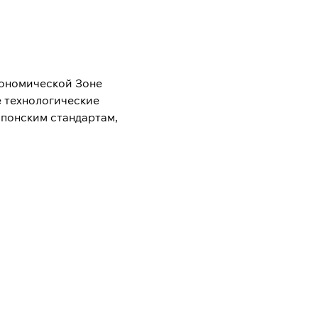
кономической Зоне
е технологические
японским стандартам,
ения бизнеса в
и и импортозамещения, а
обеспечение высокого
инцовой пасты
обеспечивает