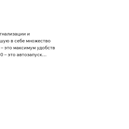
гнализации и
вшую в себе множество
 – это максимум удобств
 – это автозапуск
м дополняется другими
 функциями AntiHiJack и
ьность расширяется не
ежных материалов или