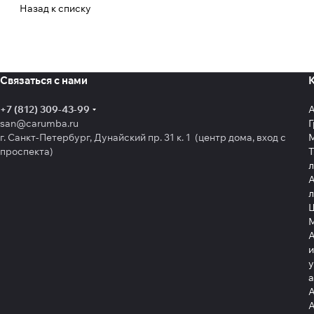
Назад к списку
Связаться с нами
+7 (812) 309-43-99
san@carumba.ru
Г
г. Санкт-Петербург, Дунайский пр. 31 к. 1 (центр дома, вход с
проспекта)
Т
л
А
л
Щ
А
и
у
А
А