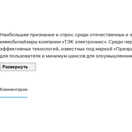
Наибольшее признание и спрос среди отечественных и 
иммобилайзеры компании «ТЭК электроникс». Среди пер
эффективных технологий, известных под маркой «Призр
для пользователя и минимум шансов для злоумышленник
мотора на любом расстоянии с возможностью включения
достоинствами: удаленный контроль состояния автомоб
PINTODrive; сигнализация с активацией со штатного бр
только за счет дополнительных опций, усиливающих защ
Комментарии
совместимостью с другими типами противоугонной защ