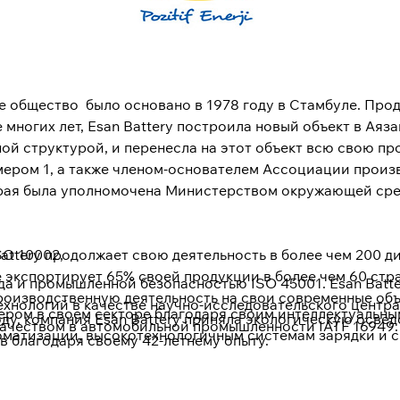
рное общество было основано в 1978 году в Стамбуле. Пр
многих лет, Esan Battery построила новый объект в Аязаг
ой структурой, и перенесла на этот объект всю свою п
омером 1, а также членом-основателем Ассоциации прои
рая была уполномочена Министерством окружающей сред
attery продолжает свою деятельность в более чем 200 д
SO 10002,
 экспортирует 65% своей продукции в более чем 60 стра
 и промышленной безопасностью ISO 45001. Esan Batte
оизводственную деятельность на свои современные объе
нологий в качестве научно-исследовательского центра 
нером в своем секторе благодаря своим интеллектуальн
у, компания Esan Battery приняла экологическую освед
ачеством в автомобильной промышленности IATF 16949.
оматизации, высокотехнологичным системам зарядки и 
в благодаря своему 42-летнему опыту.
 энергия», Esan Battery и в будущем продолжит свою но