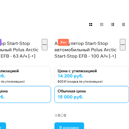
Хит
ор Start-Stop
Аккумулятор Start-Stop
ьный Polus Arctic
автомобильный Polus Arctic
EFB - 63 А/ч [-+]
Start-Stop EFB - 100 А/ч [-+]
илизацией
Цена с утилизацией
уб.
14 200 руб.
а по утилизации)
800 ₽ (скидка по утилизации)
цена
Обычная цена
б.
15 000 руб.
0
0
у
В корзину