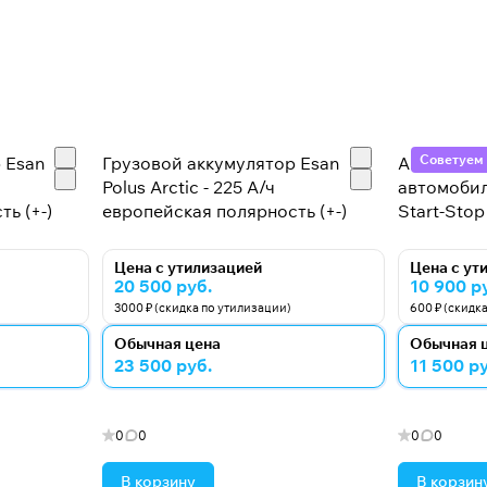
 квалифицированной рабочей силе.
Советуем
 Esan
Грузовой аккумулятор Esan
Аккумулят
Polus Arctic - 225 А/ч
автомобил
ь (+-)
европейская полярность (+-)
Start-Stop 
Цена с утилизацией
Цена с ут
20 500 руб.
10 900 р
3000 ₽ (скидка по утилизации)
600 ₽ (скидк
Обычная цена
Обычная 
23 500 руб.
11 500 ру
0
0
0
0
В корзину
В корзин