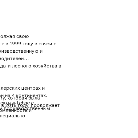
одолжая свою
е в 1999 году в связи с
роизводственную и
зводителей
ы и лесного хозяйства в
илерских центрах и
н на 4 континентах.
ry, которая была
кты в Гебзе с
в 2018 году, продолжает
ым производственным
омленность и
специально
ваторскую роль в этом