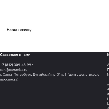
Назад к списку
Связаться с нами
+7 (812) 309-43-99
san@carumba.ru
Г
г. Санкт-Петербург, Дунайский пр. 31 к. 1 (центр дома, вход с
проспекта)
Т
л
А
л
Щ
А