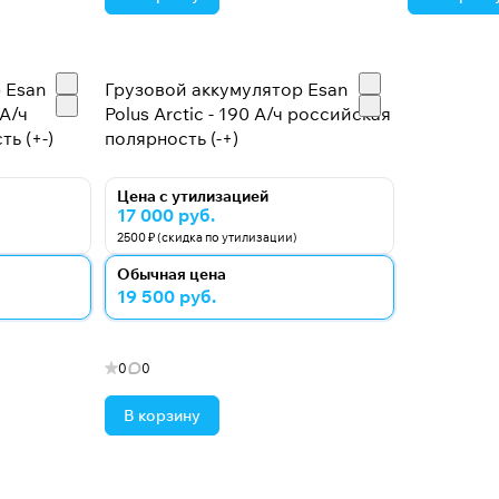
 Esan
Грузовой аккумулятор Esan
 А/ч
Polus Arctic - 190 А/ч российская
ь (+-)
полярность (-+)
Цена с утилизацией
17 000 руб.
2500 ₽ (скидка по утилизации)
Обычная цена
19 500 руб.
0
0
В корзину