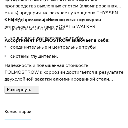
производства выхлопных систем (алюмированная
сталь) предприятие закупает у концерна THYSSEN
KRUPP (Германия). Именно из этого сырья
предварительные и концевые глушители
выпускаются системы BOSAL и WALKER.
центральные глушители
концевые и коллекторные трубы
Ассортимент POLMOSTROW включает в себя:
соединительные и центральные трубы
системы глушителей.
Надежность и повышенная стойкость
POLMOSTROW к коррозии достигается в результате
двухслойной закатки алюминированной стали.
Все детали повторяют оригинальную выхлопную
систему и соответствуют по уровню шума
требованиям TUV, ISO 9001 и ГОСТ Р41.59-2001.
Комментарии