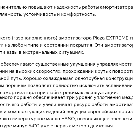
начительно повышают надежность работы амортизатора
ляемость, устойчивость и комфортность.
кого (газонаполненного) амортизатора Plaza EXTREME 
ги на любом типе и состоянии покрытия. Эти амортиза
ти езды в экстремальных ситуациях.
 обеспечивают существенные улучшения управляемости
ии на высоких скоростях, прохождении крутых поворот
ной путь. Хорошо охлаждаемая однотрубная конструкци
ым поршнем позволяет полностью исключить вспениван
ик амортизатора при любых режимах эксплуатации.
ьного поршня обеспечивает три уровня уплотнения меж
ость его работы и увеличивает ресурс работы амортиза
 и комплектующих изделий ведущих европейских произв
изкотемпературное масло ESSO, позволяющее обеспечи
туре минус 54°C уже с первых метров движения.