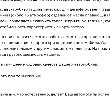
ких двухтрубных гидравлических, для демпфирования (га
влением (около 15 атмосфер) отделен от масла плавающим
лом, позволяет исключить такое неприятное явление, ка
т стабильность характеристик амортизатора.
а при высоких частотах работы амортизатора, поскольку
ект прилипания к дороге при движении автомобиля. Одн
ополнительным упругим элементом подвески. На практик
тся грузоподъемность машины.
е улучшение ходовых качеств Вашего автомобиля:
ного при торможении;
уемым, что естественно, делает Ваш автомобиль более 