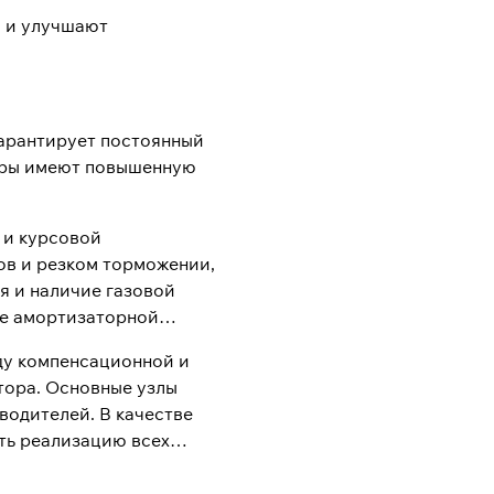
 и улучшают
гарантирует постоянный
торы имеют повышенную
 и курсовой
ов и резком торможении,
я и наличие газовой
ие амортизаторной
ду компенсационной и
тора. Основные узлы
одителей. В качестве
ть реализацию всех