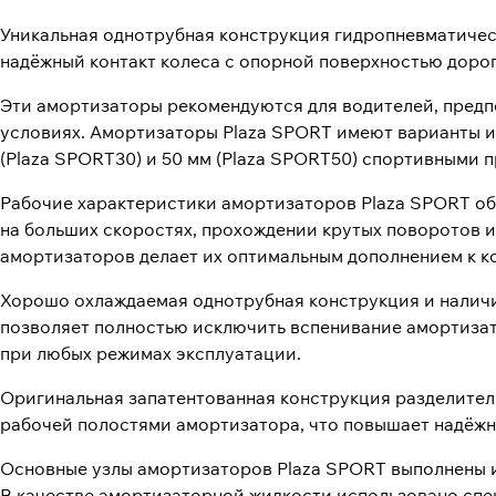
Уникальная однотрубная конструкция гидропневматичес
надёжный контакт колеса с опорной поверхностью дорог
Эти амортизаторы рекомендуются для водителей, предпо
условиях. Амортизаторы Plaza SPORT имеют варианты и
(Plaza SPORT30) и 50 мм (Plaza SPORT50) спортивными 
Рабочие характеристики амортизаторов Plaza SPORT о
на больших скоростях, прохождении крутых поворотов 
амортизаторов делает их оптимальным дополнением к к
Хорошо охлаждаемая однотрубная конструкция и налич
позволяет полностью исключить вспенивание амортизат
при любых режимах эксплуатации.
Оригинальная запатентованная конструкция разделител
рабочей полостями амортизатора, что повышает надёжн
Основные узлы амортизаторов Plaza SPORT выполнены 
В качестве амортизаторной жидкости использовано сп