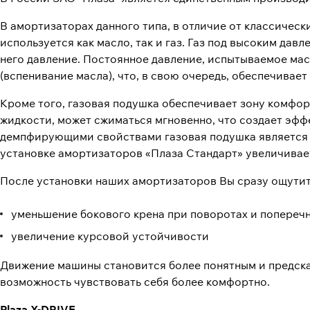
В амортизаторах данного типа, в отличие от классичес
используется как масло, так и газ. Газ под высоким да
него давление. Постоянное давление, испытываемое мас
(вспенивание масла), что, в свою очередь, обеспечивае
Кроме того, газовая подушка обеспечивает зону комфорт
жидкости, может сжиматься мгновенно, что создает эфф
демпфирующими свойствами газовая подушка является д
установке амортизаторов «Плаза Стандарт» увеличивае
После установки наших амортизаторов Вы сразу ощутит
уменьшение бокового крена при поворотах и попереч
увеличение курсовой устойчивости
Движение машины становится более понятным и предсказ
возможность чувствовать себя более комфортно.
Plaza X-DRIVE