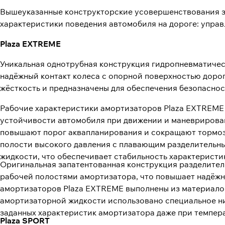
Вышеуказанные конструкторские усовершенствования з
характеристики поведения автомобиля на дороге: управ
Plaza EXTREME
Уникальная однотрубная конструкция гидропневматичес
надёжный контакт колеса с опорной поверхностью доро
жёсткость и предназначены для обеспечения безопаснос
Рабочие характеристики амортизаторов Plaza EXTREME
устойчивости автомобиля при движении и маневрирован
повышают порог аквапланирования и сокращают тормоз
полости высокого давления с плавающим разделительн
жидкости, что обеспечивает стабильность характерист
Оригинальная запатентованная конструкция разделител
рабочей полостями амортизатора, что повышает надёжн
амортизаторов Plaza EXTREME выполнены из материалов
амортизаторной жидкости использовано специальное н
заданных характеристик амортизатора даже при темпера
Plaza SPORT