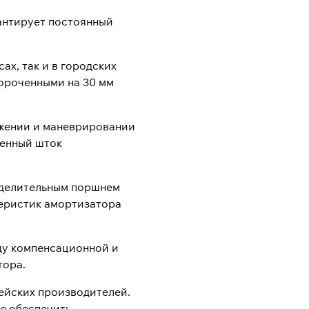
антирует постоянный
х, так и в городских
короченными на 30 мм
ижении и маневрировании
ченный шток
зделительным поршнем
теристик амортизатора
ду компенсационной и
тора.
ейских производителей.
е обеспечить