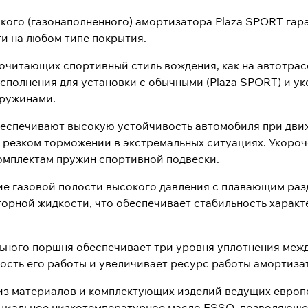
кого (газонаполненного) амортизатора Plaza SPORT гар
и на любом типе покрытия.
читающих спортивный стиль вождения, как на автотрасса
сполнения для установки с обычными (Plaza SPORT) и у
пружинами.
беспечивают высокую устойчивость автомобиля при дв
и резком торможении в экстремальных ситуациях. Укоро
омплектам пружин спортивной подвески.
ие газовой полости высокого давления с плавающим ра
орной жидкости, что обеспечивает стабильность харак
ьного поршня обеспечивает три уровня уплотнения меж
ость его работы и увеличивает ресурс работы амортиза
из материалов и комплектующих изделий ведущих европ
ециальное низкотемпературное масло ESSO, позволяюще