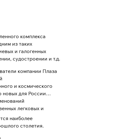
шленного комплекса
ним из таких
иевых и галогенных
ии, судостроении и т.д.
ватели компании Плаза
й
ного и космического
о новых для России
именований
венных легковых и
ется наиболее
рошлого столетия.
.