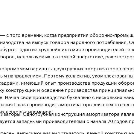
а — с того времени, когда предприятия оборонно-промы
зводства на выпуск товаров народного потребления. Од
бурге - один из крупнейших в мире производителей гел
ров, используемых в атомной энергетике, ракетостроен
втопромомом варианты двухтрубных амортизаторов осно
ым направлением. Поэтому коллектив, укомплектованны
адрами, имеющий опыт производства продукции оборон
тку конструкции и освоение производства принципиальн
. Начав свое производство буквально с нескольких на
пания Плаза производит амортизаторы для всех отечест
их легковых иномарок.
ртизаторы. Однотрубная конструкция амортизатора явля
зуется западными производителями с начала 70 годов п
ителем, выпускающим амортизаторы данной конструкции