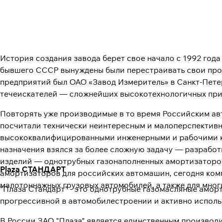
История создания завода берет свое начало с 1992 год
бывшего СССР вынуждены были перестраивать свои прои
предприятий был ОАО «Завод Измеритель» в Санкт-Петер
течеискателей — сложнейших высокотехнологичных прибо
Повторять уже производимые в то время Российским а
посчитали технически неинтересным и малоперспективн
высококвалифицированными инженерными и рабочими к
назначения взялся за более сложную задачу — разрабо
изделий — однотрубных газонаполненных амортизаторов
Plaza СТАНДАРТ
амортизаторов для российских автомашин, сегодня ком
малотоннажных грузовых автомобилей, а также для мног
"Плаза Стандарт" - это однотрубные газомасляные амо
прогрессивной в автомобилестроении и активно исполь
В России ЗАО "Плаза" является единственным производ