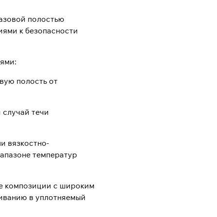
газовой полостью
иями к безопасности
ями:
вую полость от
 случай течи
и вязкостно-
апазоне температур
е композиции с широким
ливанию в уплотняемый