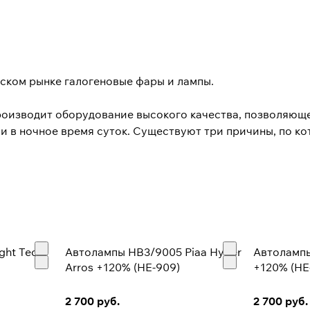
ийском рынке галогеновые фары и лампы.
роизводит оборудование высокого качества, позволяющ
и в ночное время суток. Существуют три причины, по к
щий управление автомобилем в условиях плохой видимост
лем. Вторая – тюнинг, PIAA предлагает продукцию совре
. Третья – универсальность, дополнительные фары могу
 дорожного света.
ght Tech
Автолампы HB3/9005 Piaa Hyper
Автолампы
Arros +120% (HE-909)
+120% (HE
2 700 руб.
2 700 руб.