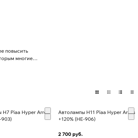
ее повысить
оторым многие
и (туман, снег, дождь)
менного дизайна,
т быть не только
 H7 Piaa Hyper Arros
Автолампы H11 Piaa Hyper Arros
-903)
+120% (HE-906)
2 700 руб.