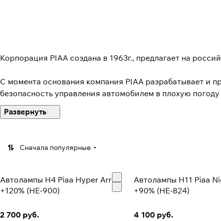
Корпорация PIAA создана в 1963г., предлагает на росс
С момента основания компания PIAA разрабатывает и п
безопасность управления автомобилем в плохую погоду 
автомобилисты предпочитают продукцию PIAA.
Первая – безопасность, вспомогательный свет, облегчаю
на неосвещенных дорогах, на дорогах со сложным профи
Сначала популярные
обладающую наилучшими техническими характеристиками
противотуманными, но и прожекторами, а так же фарами
Автолампы H4 Piaa Hyper Arros
Автолампы H11 Piaa Ni
+120% (HE-900)
+90% (HE-824)
2 700 руб.
4 100 руб.