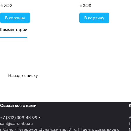
0
0
0
0
В корзину
В корзину
Комментарии
Назад к списку
Связаться с нами
+7 (812) 309-43-99
san@carumba.ru
Г
г. Санкт-Петербург, Дунайский пр. 31 к. 1 (центр дома, вход с