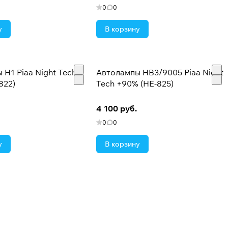
0
0
у
В корзину
 H1 Piaa Night Tech
Автолампы HB3/9005 Piaa Night
822)
Tech +90% (HE-825)
4 100 руб.
0
0
у
В корзину