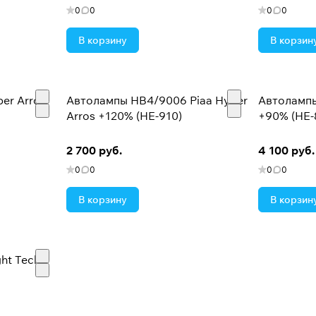
0
0
0
0
В корзину
В корзин
er Arros
Автолампы HB4/9006 Piaa Hyper
Автолампы
Arros +120% (HE-910)
+90% (HE-
2 700 руб.
4 100 руб.
0
0
0
0
В корзину
В корзин
ht Tech