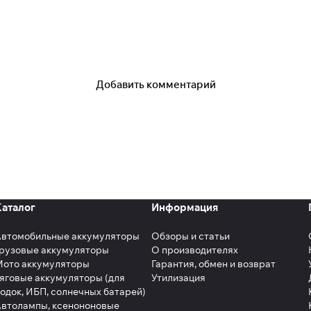
Добавить комментарий
Каталог
Информация
Автомобильные аккумуляторы
Обзоры и статьи
рузовые аккумуляторы
О производителях
Мото аккумуляторы
Гарантия, обмен и возврат
яговые аккумуляторы (для
Утилизация
одок, ИБП, солнечных батарей)
втолампы, ксенононовые