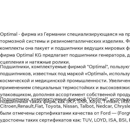
Optimal - фирма из Германии специализирующаяся на п
тормозной системы и резинометаллических изделиях. Ф
комплекты она пакует и подшипники ведущих мировых фи
фирма Optimal KG предлагает подшипники генератора, 
сцепления и натяжные ролики.
Подшипники, комплектуемые фирмой "Optimal", пользую
подшипников, известных под маркой «Optimal», исполь
космической и медицинской промышленности. Увеличен
применением специальных термостойких и высоковязких
упаковщиком, дополняя ассортимент собственной проду
Подшипники, комплектуемые фирмой "Optimal", использу
подшипники таких фирм, как SKF, SNR, Koyo, Timken, IRB.
Citroen,Renault,Fiat, Toyota, Nissan, Talbot, Nedcar, Ch
были отмечены сертификатами качества от Ford — (ForgQ1
удостоены таких сертификатов как: TUV, LOYD, ISA, BSI,