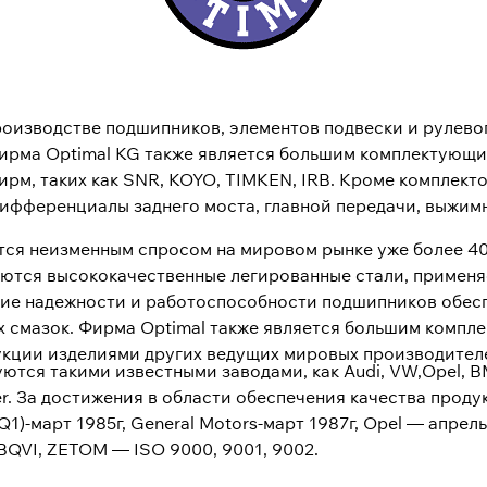
роизводстве подшипников, элементов подвески и рулево
ирма Optimal KG также является большим комплектующи
рм, таких как SNR, KOYO, TIMKEN, IRB. Кроме комплект
дифференциалы заднего моста, главной передачи, выжи
тся неизменным спросом на мировом рынке уже более 40
зуются высококачественные легированные стали, примен
ие надежности и работоспособности подшипников обес
 смазок. Фирма Optimal также является большим компл
кции изделиями других ведущих мировых производителе
ются такими известными заводами, как Audi, VW,Opel, B
rysler. За достижения в области обеспечения качества про
)-март 1985г, General Motors-март 1987г, Opel — апрель 
 BQVI, ZETOM — ISO 9000, 9001, 9002.