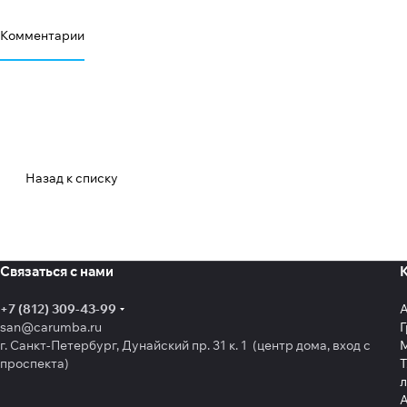
Комментарии
Назад к списку
Связаться с нами
+7 (812) 309-43-99
san@carumba.ru
Г
г. Санкт-Петербург, Дунайский пр. 31 к. 1 (центр дома, вход с
проспекта)
Т
л
А