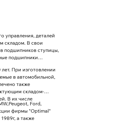
го управления, деталей
м складом. В свои
ов подшипников ступицы,
мные подшипники
 лет. При изготовлении
яемые в автомобильной,
печено также
ектующим складом-
й. В их числе
MW,Peugeot, Ford,
дукции фирмы "Optimal"
1989г, а также