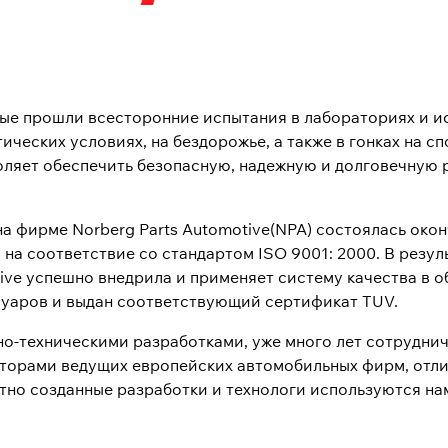
орые прошли всесторонние испытания в лабораториях и 
ических условиях, на бездорожье, а также в гонках на с
ляет обеспечить безопасную, надежную и долговечную 
 на фирме Norberg Parts Automotive(NPA) состоялась ок
на соответствие со стандартом ISO 9001: 2000. В резул
ive успешно внедрила и применяет систему качества в о
суаров и выдан соответствующий сертификат TUV.
о-техническими разработками, уже много лет сотрудни
торами ведущих европейских автомобильных фирм, от
тно созданные разработки и технологи используются на