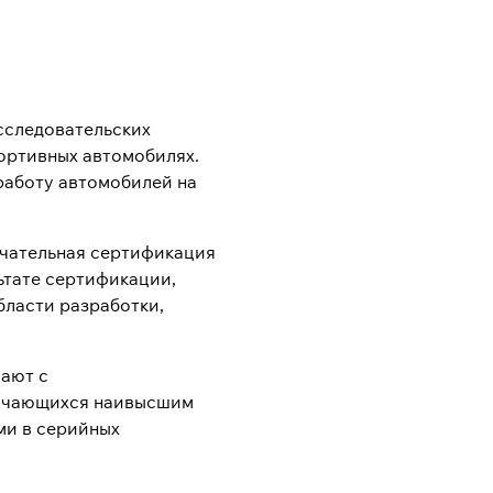
исследовательских
портивных автомобилях.
работу автомобилей на
ончательная сертификация
ьтате сертификации,
бласти разработки,
чают с
личающихся наивысшим
ми в серийных