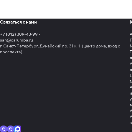
Связаться с нами
+7 (812) 309-43-99
san@carumba.ru
Г
г. Санкт-Петербург, Дунайский пр. 31 к. 1 (центр дома, вход с
проспекта)
Т
л
А
л
Щ
А
и
у
А
А