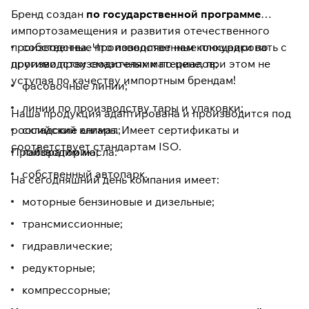
Бренд создан
по государственной программе
импортозамещения и развития отечественного
производства. Что позволяет нам конкурировать с
собственные производственные площадки по
другими производителями по цене, при этом не
производству смазочных материалов;
уступая по качеству импортным брендам!
фасовочные линии;
линии по производству тары и упаковки;
Наша продукция адаптирована и производится под
российский климат. Имеет сертификаты и
складские ангары;
соответствует стандартам ISO.
Производим масла:
лабораторию;
собственный автопарк.
На сегодняшний день компания имеет:
моторные бензиновые и дизельные;
трансмиссионные;
гидравлические;
редукторные;
компрессорные;