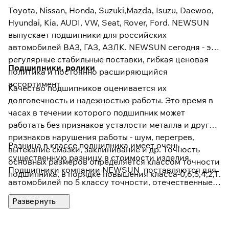
Toyota, Nissan, Honda, Suzuki,Mazda, Isuzu, Daewoo,
Hyundai, Kia, AUDI, VW, Seat, Rover, Ford. NEWSUN
выпускает подшипники для российских
автомобилей ВАЗ, ГАЗ, АЗЛК. NEWSUN сегодня - это
регулярные стабильные поставки, гибкая ценовая
Подшипники, ролики
политика и постоянно расширяющийся
ассортимент
Качество подшипников оценивается их
долговечность и надежностью работы. Это время в
часах в течении которого подшипник может
работать без признаков усталости металла и других
признаков нарушения работы - шум, перегрев,
Разница в классе подшипника имеет очень
вытекание смазки, заклинивание и др. Точность
существенную разницу в стоимости изделия.
основных размеров определяется классом точности
Подшипники компании NEWSUN поставляются для
подшипника, в порядке повышения класса-0,6,5,4,2,Т.
автомобилей по 5 классу точности, отечественные –
по 6-му, что существенно увеличивает срок службы
роликов и подшипников в агрегатах и узлах
автомобилей. Компания с момента своего создания