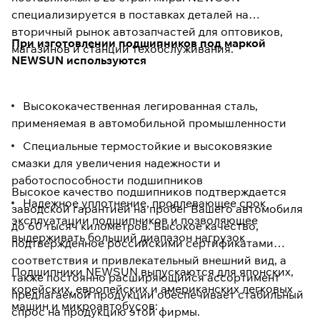
специализируется в поставках деталей на
вторичный рынок автозапчастей для оптовиков,
При изготовлении подшипников под маркой
магазинов и станций техобслуживания.
NEWSUN используются
Высококачественная легированная сталь,
применяемая в автомобильной промышленности
Специальные термостойкие и высоковязкие
смазки для увеличения надежности и
работоспособности подшипников
Высокое качество подшипников подтверждается
Надежное уплотнение, продлевающее срок
заводской гарантией на пробег Вашего автомобиля
эксплуатации подшипников и позволяющее
до 60 тысяч километров. Высокое качество,
выдерживать больший диапазон нагрузок
подтвержденное российскими сертификатами
соответствия и привлекательный внешний вид, а
Подшипники NEWSUN выпускаются для японских,
также постоянно расширяющийся ассортимент
корейских, европейских и американских легковых
предлагаемой продукции обеспечивает стабильный
машин и микроавтобусов:
спрос на продукцию этой фирмы.