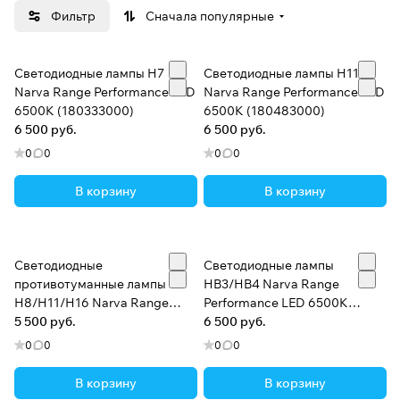
внутреннего содержания. Оно определяется
Фильтр
Сначала популярные
используемым люминофором и закрепленной в ее
корпусе спиральной нити накала. Для этого на
фирме NARVA были разработаны специальные
Светодиодные лампы H7
Светодиодные лампы H11
производственные технологии, обеспечивающие как
Narva Range Performance LED
Narva Range Performance LED
эффективное нанесение на трубки ламп
6500K (180333000)
6500K (180483000)
6 500 руб.
6 500 руб.
люминофора, разработанного по желанию клиентов
со специально заданными свойствами цвета, так и
0
0
0
0
высокоавтоматизированное и точное изготовление
В корзину
В корзину
корпуса лампы.
Светодиодные
Светодиодные лампы
противотуманные лампы
HB3/HB4 Narva Range
H8/H11/H16 Narva Range
Performance LED 6500K
Performance LED 6500K
5 500 руб.
(180383000)
6 500 руб.
(180363000)
0
0
0
0
В корзину
В корзину