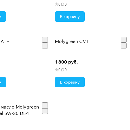
0
0
у
В корзину
от износа
 ATF
Molygreen CVT
1 800 руб.
0
0
у
В корзину
масло Molygreen
el 5W-30 DL-1