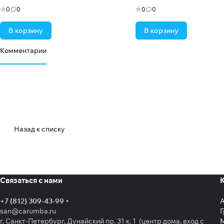
0
0
0
0
В корзину
В корзину
Комментарии
Назад к списку
Связаться с нами
+7 (812) 309-43-99
san@carumba.ru
Г
г. Санкт-Петербург, Дунайский пр. 31 к. 1 (центр дома, вход с