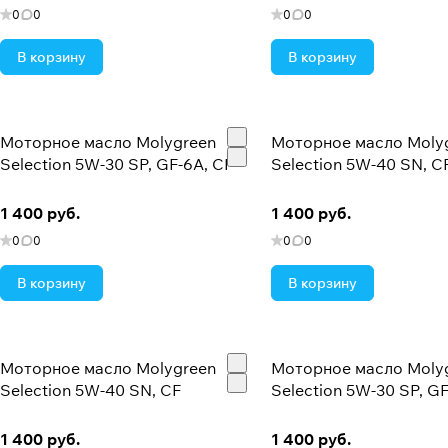
По-настоящему качественное японское масло
0
0
0
0
Японский завод обеспечивает двойной контроль качеств
В корзину
В корзину
Специально проработанный состав масла
Обеспечивает высочайшую прочность масляной пленки н
Моторное масло Molygreen
Моторное масло Moly
Лучшие базовые компоненты
Selection 5W-30 SP, GF-6A, CF
Selection 5W-40 SN, C
Для производства масел используются только лучшие б
1 400 руб.
1 400 руб.
Широкая линейка
0
0
0
0
Широкая линейка всесезонных масел при широком тем
В корзину
В корзину
Моторное масло Molygreen
Моторное масло Moly
Selection 5W-40 SN, CF
Selection 5W-30 SP, GF
1 400 руб.
1 400 руб.