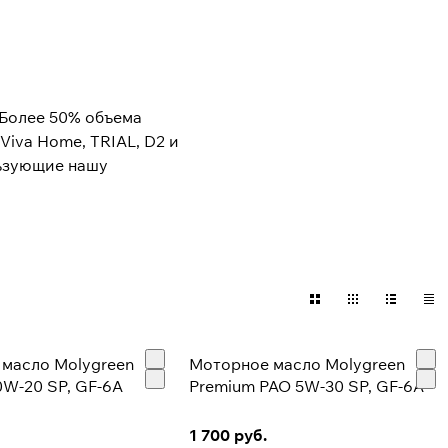
 Более 50% объема
Viva Home, TRIAL, D2 и
льзующие нашу
Yukagaku Kogyo Co.,Ltd
,
 и смежных продуктов,
ама, ориентирована на
масло Molygreen
Моторное масло Molygreen
ована на выпуск
0W-20 SP, GF-6A
Premium PAO 5W-30 SP, GF-6A
1 700 руб.