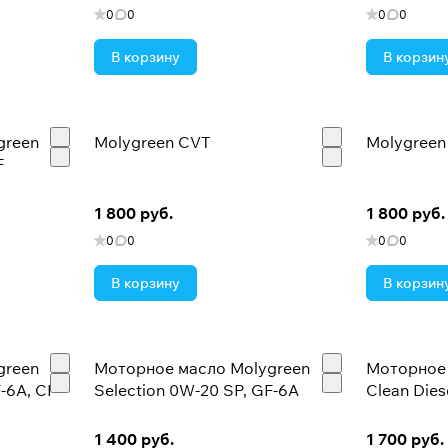
0
0
0
0
а и строгий контроль от подделок
В корзину
В корзин
а разрыв, что максимально защищает детали двигателя 
green
Molygreen CVT
Molygreen
F
азовые компоненты
1 800 руб.
1 800 руб.
0
0
0
0
пературном режиме
В корзину
В корзин
green
Моторное масло Molygreen
Моторное 
-6A, CF
Selection 0W-20 SP, GF-6A
Clean Dies
1 400 руб.
1 700 руб.