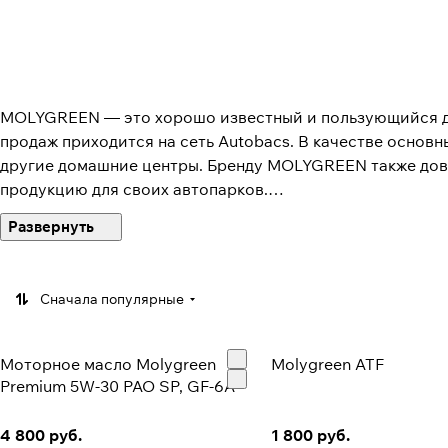
MOLYGREEN — это хорошо известный и пользующийся до
продаж приходится на сеть Autobacs. В качестве основны
другие домашние центры. Бренду MOLYGREEN также до
продукцию для своих автопарков.
Страна-производитель MolyGreen
Все масла MolyGreen реализуемые в РФ,
производятся 
которое имеет две производственные площадки.
Сначала популярные
Это специализированное предприятие, является одним 
основано в 1954 году. На 2023 год имеет две производс
Моторное масло Molygreen
Molygreen ATF
выпуск большого наименования продукции в мелкой таре,
Premium 5W-30 PAO SP, GF-6A
небольшой номенклатуры, в таре большого объёма и бол
4 800 руб.
1 800 руб.