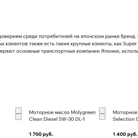
верием среди потребителей на японском рынке бренд.
х клиентов также есть такие крупные клиенты, как Super 
веряют основные транспортные компании Японии, испо
в Японии
, в основном на мощностях предприятия
Chugai 
из старейших в Японии по производству моторных масел
твенные площадки: одна в городе Ясио, префектура Саит
Моторное масло Molygreen
Моторное 
 и вторая, в городе Сано, префектура Тотиги, ориентир
Clean Diesel 5W-30 DL-1
Selection 
ьших партий.
1 700 руб.
1 400 руб.