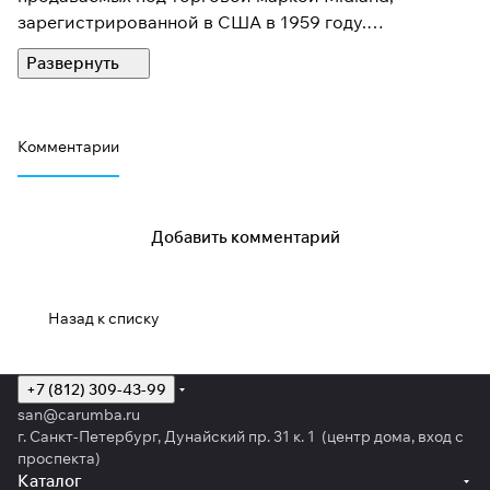
зарегистрированной в США в 1959 году.
С 1974 года продукция Midland распространяется на
Европейском континенте через корпорацию CTE
International, выпускающую рации, радиостанции и
Комментарии
другое радиокоммуникационное оборудование.
Добавить комментарий
Назад к списку
+7 (812) 309-43-99
san@carumba.ru
г. Санкт-Петербург, Дунайский пр. 31 к. 1 (центр дома, вход с
проспекта)
Каталог