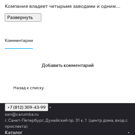
Компания владеет четырьмя заводами и одним
сборочным производством в Италии,
исследовательской лабораторией и огромным
складом. Ежедневно 445 сотрудников Metelli S.p.A.
проектируют, рассчитывают, испытывают,
Комментарии
производят и продают для Вас 160000 запасных
частей более чем 7000 наименований, поставляемых
в более чем 90 стран мира.
Добавить комментарий
Назад к списку
+7 (812) 309-43-99
san@carumba.ru
г. Санкт-Петербург, Дунайский пр. 31 к. 1 (центр дома, вход с
проспекта)
Каталог