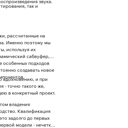
воспроизведения звука.
тирования, так и
ки, рассчитанные на
ва. Именно поэтому мы
ы, используя их
инамический сабвуфер,
ие особенных подходов
тоянно создавать новое
мпонентов.
о вдохновению, и при
 - точно такого же,
дею в конкретный проект.
ытом владения
водство. Квалификация
это задолго до первых
первой модели - нечеткие