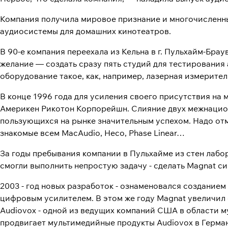
Компания получила мировое признание и многочисленные
аудиосистемы для домашних кинотеатров.
В 90-е компания переехала из Кельна в г. Пульхайм-Бра
желание — создать сразу пять студий для тестирования
оборудование такое, как, например, лазерная измерител
В конце 1996 года для усиления своего присутствия н
Америкен Рикотон Корпорейшн. Слияние двух межнацион
пользующихся на рынке значительным успехом. Надо отм
знакомые всем MacAudio, Heco, Phase Linear…
За годы пребывания компании в Пульхайме из стен лабо
смогли выполнить непростую задачу - сделать Magnat с
2003 - год новых разработок - ознаменовался созданием
цифровым усилителем. В этом же году Magnat увеличил
Audiovox - одной из ведущих компаний США в области м
продвигает мультимедийные продукты Audiovox в Герман