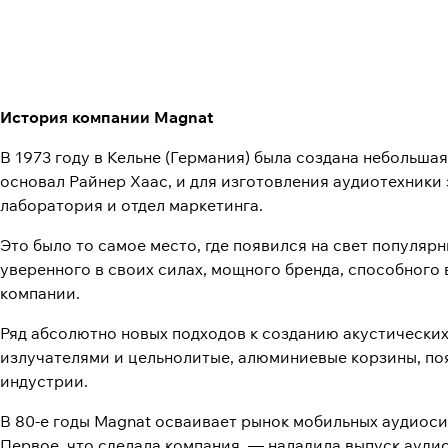
История компании Magnat
В 1973 году в Кельне (Германия) была создана небольш
основал Райнер Хаас, и для изготовления аудиотехники
лаборатория и отдел маркетинга.
Это было то самое место, где появился на свет популярн
уверенного в своих силах, мощного бренда, способног
компании.
Ряд абсолютно новых подходов к созданию акустических 
излучателями и цельнолитые, алюминиевые корзины, поя
индустрии.
В 80-е годы Magnat осваивает рынок мобильных аудиоси
Первое, что сделала компания, — наладила выпуск аудио