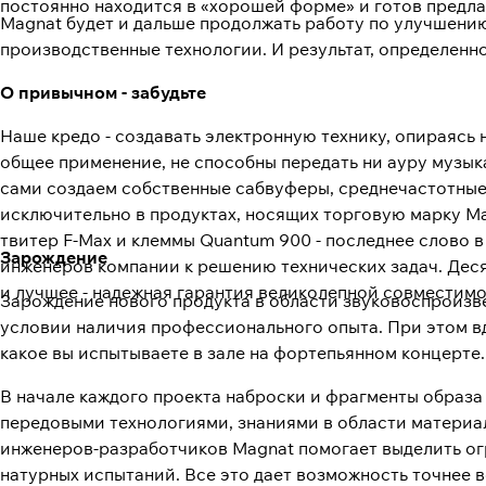
постоянно находится в «хорошей форме» и готов предла
Magnat будет и дальше продолжать работу по улучшению
производственные технологии. И результат, определенно,
О привычном - забудьте
Наше кредо - создавать электронную технику, опираясь
общее применение, не способны передать ни ауру музык
сами создаем собственные сабвуферы, среднечастотные 
исключительно в продуктах, носящих торговую марку Ma
твитер F-Max и клеммы Quantum 900 - последнее слово 
Зарождение
инженеров компании к решению технических задач. Дес
и лучшее - надежная гарантия великолепной совместимо
Зарождение нового продукта в области звуковоспроизвед
условии наличия профессионального опыта. При этом вд
какое вы испытываете в зале на фортепьянном концерте.
В начале каждого проекта наброски и фрагменты образ
передовыми технологиями, знаниями в области матери
инженеров-разработчиков Magnat помогает выделить ог
натурных испытаний. Все это дает возможность точнее во