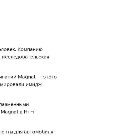
человек. Компанию
, исследовательская
омпании Magnat — этого
ормировали имидж
 плазменными
agnat в Hi-Fi-
ненты для автомобиля.