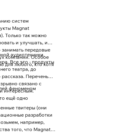
данию систем
дукты Magnat
). Только так можно
овать и улучшать, и
о занимать передовые
нной аудиотехники,
ух компании. Особое
ра. Все это - продукты
 для любого, кто хотя
него театра, до
 рассказа. Перечень
зрывно связано с
елей феноменом
 и интересным.
то ещё одно
ленные твитеры (они
овационные разработки
Возьмем, например,
тва того, что Magnat