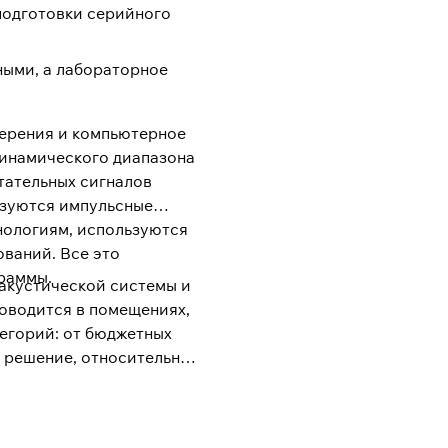
подготовки серийного
ными, а лабораторное
мерения и компьютерное
динамического диапазона
тательных сигналов
льзуются импульсные
нологиям, используются
ваний. Все это
граммы.
 акустической системы и
роводится в помещениях,
тегорий: от бюджетных
е решение, относительно
м, классу и статусу
гнута вовсе. Однако даже
ле на фазе серийного