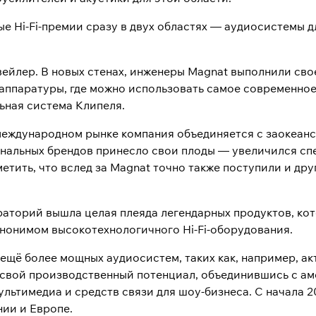
 Hi-Fi-премии сразу в двух областях — аудиосистемы д
увейлер. В новых стенах, инженеры Magnat выполнили сво
 аппаратуры, где можно использовать самое современно
ьная система Клипеля.
а международном рынке компания объединяется с заокеа
альных брендов принесло свои плоды — увеличился спе
етить, что вслед за Magnat точно также поступили и др
раторий вышла целая плеяда легендарных продуктов, кот
инонимом высокотехнологичного Hi-Fi-оборудования.
 ещё более мощных аудиосистем, таких как, например, а
 свой производственный потенциал, объединившись с а
ультимедиа и средств связи для шоу-бизнеса. С начала 
ии и Европе.