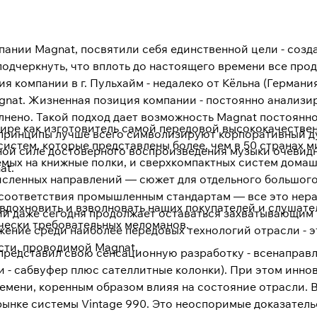
пании Magnat, посвятили себя единственной цели - соз
одчеркнуть, что вплоть до настоящего времени все про
 компании в г. Пульхайм - недалеко от Кёльна (Германия
nat. Жизненная позиция компании - постоянно анализир
олнено. Такой подход дает возможность Magnat постоянн
ире как изготовитель самой передовой высококачестве
и принципы лучше всего символизируют корпоративный д
стем, которые представлены более, чем в 50 странах ми
ой силе достоверного воспроизведения музыки очевидно
емых на книжные полки, и сверхкомпактных систем домаш
at.
исленных направлений — сюжет для отдельного большого
 соответствия промышленным стандартам — все это нера
 вдохновить и взволновать наших покупателей и слушат
тий даже сегодня продолжает оставаться захватывающим
чески требовательных меломанов.
ение среди наиболее передовых технологий отрасли - э
сти, проводимой Magnat.
t представил свою сенсационную разработку - всенаправ
 - сабвуфер плюс сателлитные колонки). При этом инн
емени, коренным образом влияя на состояние отрасли. 
ынке системы Vintage 990. Это неоспоримые доказательс