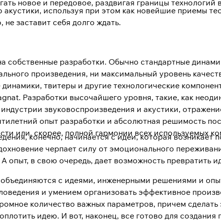
гать новое и передовое, раздвигая границы технологий 
 акустики, используя при этом как новейшие приемы тес
 не заставит себя долго ждать.
 на собственные разработки. Обычно стандартные динами
ального произведения, ни максимальный уровень качест
динамики, твитеры и другие технологические компонент
gnat. Разработки высочайшего уровня, такие, как неод
в индустрии звуковоспроизведения и акустики, отражен
ятилетний опыт разработки и абсолютная решимость пос
сти или, скорее, полной гармонии всех используемых ко
ения, конечно, начинается с идеи, которая возникает п
охновение черпает силу от эмоционального переживания
 А опыт, в свою очередь, дает возможность превратить и
а объединяются с идеями, инженерными решениями и оп
аловедения и умением организовать эффективное произ
ромное количество важных параметров, причем сделать 
плотить идею. И вот, наконец, все готово для создания 