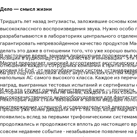
Дело — смысл жизни
Тридцать лет назад энтузиасты, заложившие основы ком
высококлассного воспроизведения звука. Нужно особо п
разрабатываются в лабораториях центрального отделения
гарантировать непревзойденное качество продуктов Mag
делать это даже в отношении того, что уже хорошо вып
В настоящее время, занимая лидирующее положение в м
позиции в аудиоиндустрии. Качество и инновации - эт
Magnat предлагает широкий ассортимент акустических си
отношение каждого сотрудника компании к притягательн
уровня Hi-End - от малогабаритных систем, устанавлива
бы раз ощутил высокий класс акустических систем Magn
напольных АС самого высокого класса. Каждое из переч
наград, выигранных тестовых испытаний и сертификаты
И все это служит одной единственной цели — потрясти,
историей компании. Тем не менее, каждое из этих собы
высококачественного аудиооборудования для фантасти
Некоторые идеи стали базовыми и заняли ведущее полож
подтверждение успешной исследовательской деятельно
Прошло уже более двадцати лет с тех пор, когда Magna
появились вслед за первыми трифоническими системами
продолжались и продолжаются вплоть до настоящего вр
совсем недавнее событие - незабываемое появление на р