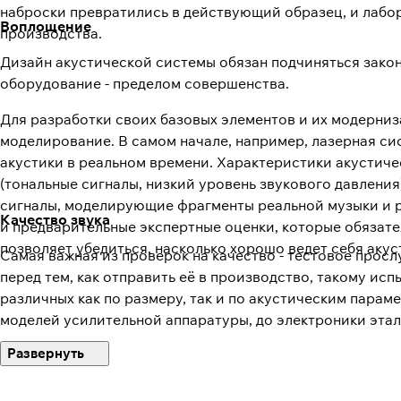
наброски превратились в действующий образец, и лабо
Воплощение
производства.
Дизайн акустической системы обязан подчиняться зако
оборудование - пределом совершенства.
Для разработки своих базовых элементов и их модерни
моделирование. В самом начале, например, лазерная с
акустики в реальном времени. Характеристики акустиче
(тональные сигналы, низкий уровень звукового давления
сигналы, моделирующие фрагменты реальной музыки и р
Качество звука
и предварительные экспертные оценки, которые обязат
позволяет убедиться, насколько хорошо ведет себя ак
Самая важная из проверок на качество - тестовое просл
перед тем, как отправить её в производство, такому и
различных как по размеру, так и по акустическим пара
моделей усилительной аппаратуры, до электроники эта
дальнейшей судьбы продукта. В одном случае, он приним
систем Magnat. В другом - акустическая система может 
после разрешения на "выпуск в свет" принцип высокого к