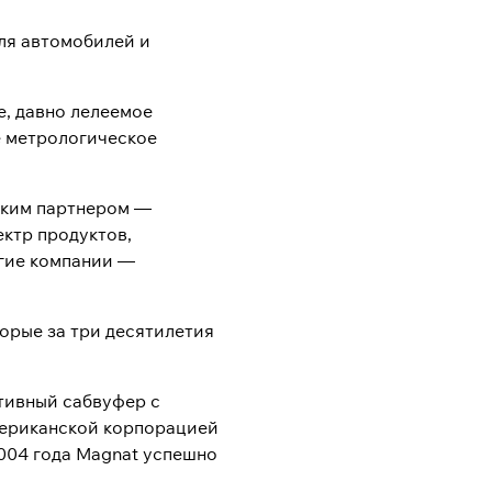
ля автомобилей и
е, давно лелеемое
е метрологическое
нским партнером —
ктр продуктов,
угие компании —
орые за три десятилетия
ктивный сабвуфер с
мериканской корпорацией
2004 года Magnat успешно