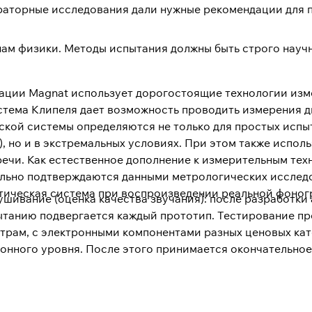
раторные исследования дали нужные рекомендации для 
нам физики. Методы испытания должны быть строго науч
зации Magnat использует дорогостоящие технологии из
истема Клипеля дает возможность проводить измерения 
ской системы определяются не только для простых испы
), но и в экстремальных условиях. При этом также испо
ечи. Как естественное дополнение к измерительным тех
ельно подтверждаются данными метрологических исследо
устическая система при воспроизведении реальной фоно
ушивание (оценка качества звучания): после разработки
спытанию подвергается каждый прототип. Тестирование п
метрам, с электронными компонентами разных ценовых ка
лонного уровня. После этого принимается окончательно
ается к производству, и будет отвечать всем требования
быть отправлена на доработку, либо забракована и отвер
ачества все равно активно влияет на продукт, в том чис