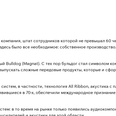
ая компания, штат сотрудников которой не превышал 60 
 здесь было все необходимое: собственное производство
ый Bulldog (Magnat). С тех пор бульдог стал символом к
о выпускать сложные передовые продукты, которые и сф
систем, в частности, технология All Ribbon, акустика c
вившиеся в 70-х, обеспечили международное признание M
стем: в то время на рынке только появились аудиокомпо
усилителей и акустики для этой области.