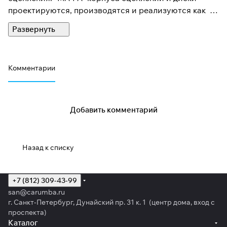
проектируются, производятся и реализуются как
оригинальное оборудование и запчасти в Турции, в
40 странах мира через широкую диллерскую сеть.
Высокое качество, которая отвечает стандартам
качества ISO 9001 вывело компанию "MA-PA" на
Комментарии
первое место среди производителей сцеплений в
Турции.
Добавить комментарий
Назад к списку
+7 (812) 309-43-99
san@carumba.ru
г. Санкт-Петербург, Дунайский пр. 31 к. 1 (центр дома, вход с
проспекта)
Каталог