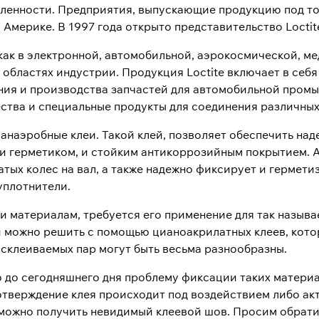
шленности. Предприятия, выпускающие продукцию под т
 Америке. В 1997 года открыто представительство Loctit
как в электронной, автомобильной, аэрокосмической, м
областях индустрии. Продукция Loctite включает в себя
ия и производства запчастей для автомобильной промы
тва и специальные продукты для соединения различных
 анаэробные клеи. Такой клей, позволяет обеспечить н
 и герметиком, и стойким антикоррозийным покрытием. 
тых колес на вал, а также надежно фиксирует и гермет
уплотнители.
и материалам, требуется его применение для так назыв
ачи можно решить с помощью цианоакрилатных клеев, кот
 склеиваемых пар могут быть весьма разнообразны.
 до сегодняшнего дня проблему фиксации таких материал
 отверждение клея происходит под воздействием либо ак
можно получить невидимый клеевой шов. Просим обрати