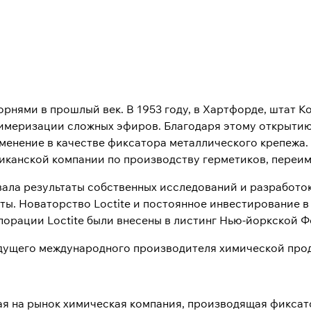
рнями в прошлый век. В 1953 году, в Хартфорде, штат К
имеризации сложных эфиров. Благодаря этому открытию
менение в качестве фиксатора металлического крепежа. 
риканской компании по производству герметиков, переим
вала результаты собственных исследований и разработок
ы. Новаторство Loctite и постоянное инвестирование в
рпорации Loctite были внесены в листинг Нью-йоркской 
 ведущего международного производителя химической про
ная на рынок химическая компания, производящая фиксат