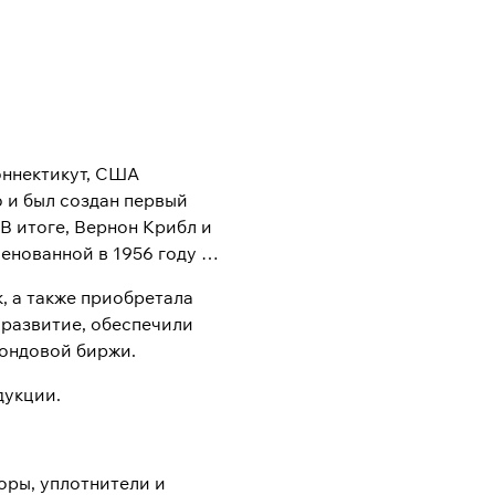
оннектикут, США
 и был создан первый
В итоге, Вернон Крибл и
енованной в 1956 году в
, а также приобретала
 развитие, обеспечили
Фондовой биржи.
дукции.
оры, уплотнители и