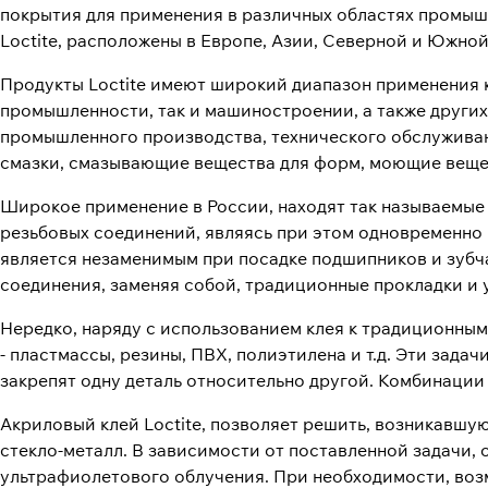
покрытия для применения в различных областях промы
Loctite, расположены в Европе, Азии, Северной и Южной
Продукты Loctite имеют широкий диапазон применения 
промышленности, так и машиностроении, а также других 
промышленного производства, технического обслуживан
смазки, смазывающие вещества для форм, моющие вещес
Широкое применение в России, находят так называемые
резьбовых соединений, являясь при этом одновременно
является незаменимым при посадке подшипников и зубча
соединения, заменяя собой, традиционные прокладки и 
Нередко, наряду с использованием клея к традиционным
- пластмассы, резины, ПВХ, полиэтилена и т.д. Эти зад
закрепят одну деталь относительно другой. Комбинации
Акриловый клей Loctite, позволяет решить, возникавшую
стекло-металл. В зависимости от поставленной задачи,
ультрафиолетового облучения. При необходимости, воз