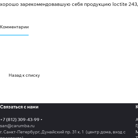
хорошо зарекомендовавшую себя продукцию loctite 243, 
Комментарии
Назад к списку
Связаться с нами
+7 (812) 309-43-99
san@carumba.ru
Г
г. Санкт-Петербург, Дунайский пр. 31 к. 1 (центр дома, вход с