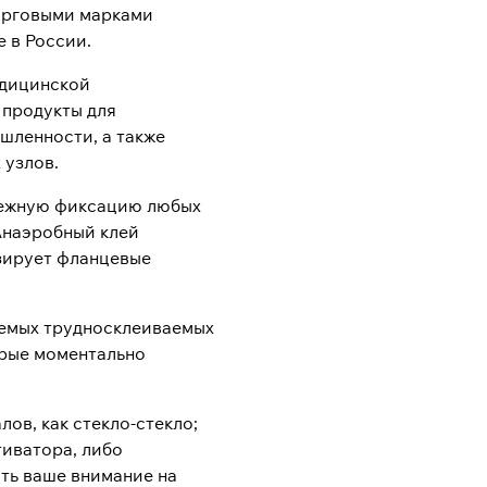
орговыми марками
e в России.
едицинской
 продукты для
шленности, а также
 узлов.
адежную фиксацию любых
Анаэробный клей
изирует фланцевые
аемых трудносклеиваемых
орые моментально
ов, как стекло-стекло;
тиватора, либо
ть ваше внимание на