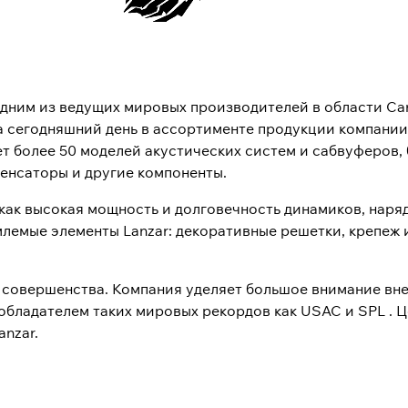
одним из ведущих мировых производителей в области Car 
На сегодняшний день в ассортименте продукции компани
ет более 50 моделей акустических систем и сабвуферов,
енсаторы и другие компоненты.
как высокая мощность и долговечность динамиков, наря
млемые элементы Lanzar: декоративные решетки, крепеж
го совершенства. Компания уделяет большое внимание в
 обладателем таких мировых рекордов как USAC и SPL . 
nzar.