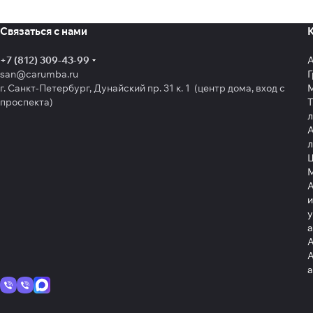
Связаться с нами
+7 (812) 309-43-99
san@carumba.ru
Г
г. Санкт-Петербург, Дунайский пр. 31 к. 1 (центр дома, вход с
проспекта)
Т
л
А
л
Щ
А
и
у
А
А