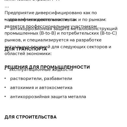
Предприятие диверсифицировано как по
направлениям деятельности, так и по рынкам:
для нефтегазового комплекса
является профессиональным участником
антикоррозионная защита металлоконструкций
промышленных (B-to-B) и потребительских (B-to-C)
рынков, и специализируется на разработке
актуальных решений для следующих секторов и
ДЛЯ ТРАНСПОРТА
областей экономики:
РЕШЕНИЯ ДЛЯ ПРОМЫШЛЕННОСТИ
эксплуатационные жидкости
растворители, разбавители
автохимия и автокосметика
антикоррозийная защита металла
ДЛЯ СТРОИТЕЛЬСТВА