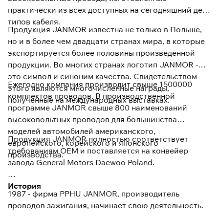
практически из всех доступных на сегодняшний день
типов кабеля.
Продукция JANMOR известна не только в Польше,
но и в более чем двадцати странах мира, в которые
экспортируется более половины произведенной
продукции. Во многих странах логотип JANMOR -
это символ и синоним качества. Свидетельством
Ежегодно компания производит свыше 1500000
этого являются многочисленные награды,
комплектов проводов. В производственной
полученные на международных выставках.
программе JANMOR свыше 800 наименований
высоковольтных проводов для большинства
моделей автомобилей американского,
Продукция JANMOR полностью соответствует
европейского, корейского и японского
требованиям OEM и поставляется на конвейер
производства.
завода General Motors Daewoo Poland.
История
1987 - фирма PPHU JANMOR, производитель
проводов зажигания, начинает свою деятельность.