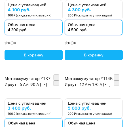
производятся в соответствии с российским
Цена с утилизацией
Цена с утилизацией
стандартом ГОСТ Р 53165-2008.
4 100 руб.
4 300 руб.
100 ₽ (скидка по утилизации)
200 ₽ (скидка по утилизации)
Производитель сертифицирован по
Обычная цена
Обычная цена
международному отраслевому стандарту качества
4 200 руб.
4 500 руб.
ISO/TS 16949, являющемуся обязательным
требованием автопроизводителей для поставщиков
0
0
0
0
комплектующих изделий на конвейеры.
В корзину
В корзину
ПРЕИМУЩЕСТВА
Мотоаккумулятор YTX7L-BS
Мотоаккумулятор YT14B-BS
Иркут - 6 А/ч 90 A [- +]
Иркут - 12 А/ч 170 A [+ -]
Цена с утилизацией
Цена с утилизацией
3 400 руб.
5 000 руб.
100 ₽ (скидка по утилизации)
200 ₽ (скидка по утилизации)
Обычная цена
Обычная цена