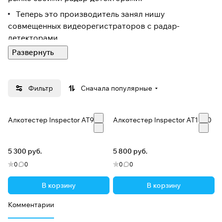
Теперь это производитель занял нишу
совмещенных видеорегистраторов с радар-
детекторами.
Продукция данной компании отличается высоким
качеством сборки и большим количеством
инноваций.
Фильтр
Сначала популярные
Алкотестер Inspector AT900
Алкотестер Inspector AT1000
5 300 руб.
5 800 руб.
0
0
0
0
В корзину
В корзину
Комментарии