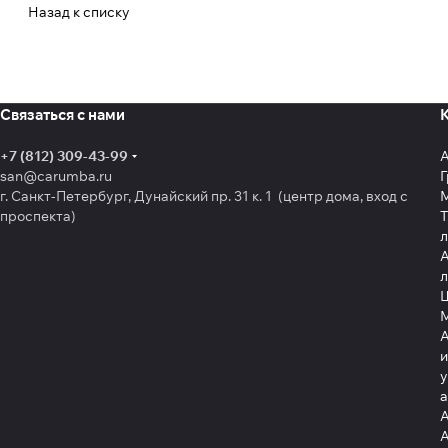
Назад к списку
Связаться с нами
+7 (812) 309-43-99
san@carumba.ru
Г
г. Санкт-Петербург, Дунайский пр. 31 к. 1 (центр дома, вход с
проспекта)
Т
л
А
л
Щ
А
и
у
А
А