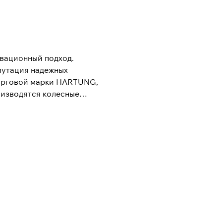
вационный подход.
путация надежных
торговой марки HARTUNG,
оизводятся колесные