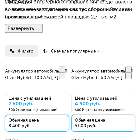
2019 году:
Продукция стартерного направления представлена
во всех ценовых сегментах на территории России и
введен в эксплуатацию корпус сборочного цеха
промышленных батарей площадью 2,7 тыс. м2
ближнего зарубежья.
Стартерные аккумуляторные батареи Рязанского
аккумуляторного завода «Tungstone» разработаны
специально для эксплуатации в сложных
Фильтр
Сначала популярные
климатических условиях и обеспечивают
продолжительный срок службы 5 лет.
Аккумулятор автомобильный
Аккумулятор автомобильный
Giver Hybrid - 100 А/ч [-+]
Giver Hybrid - 60 А/ч [+-]
Цена с утилизацией
Цена с утилизацией
7 600 руб.
4 900 руб.
800 ₽ (скидка по утилизации)
600 ₽ (скидка по утилизации)
Обычная цена
Обычная цена
8 400 руб.
5 500 руб.